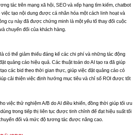
ơng tác trên mạng xã hội, SEO và xếp hạng tìm kiếm, chatbot
o việc tạo nội dung được cá nhân hóa một cách linh hoạt và
Công cụ này đã được chứng minh là một yếu tố thay đổi cuộc
c và chuyển đổi của khách hàng.
là có thể giảm thiểu đáng kể các chi phí và những tác động
í đặt quảng cáo hiệu quả. Các thuật toán do AI tạo ra đã giúp
ạo các bid theo thời gian thực, giúp việc đặt quảng cáo có
giúp cải thiện việc định hướng mục tiêu và chỉ số ROI được tốt
ho việc thử nghiệm A/B do AI điều khiển, đồng thời giúp tối ưu
ng trong tiếp thị liên tục được tinh chỉnh để đạt hiệu suất tối
ệ chuyển đổi và mức độ tương tác được nâng cao.