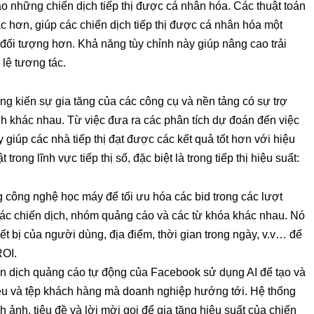
o những chiến dịch tiếp thị được cá nhân hóa. Các thuật toán
 hơn, giúp các chiến dịch tiếp thị được cá nhân hóa một
ối tượng hơn. Khả năng tùy chỉnh này giúp nâng cao trải
lệ tương tác.
ứng kiến sự gia tăng của các công cụ và nền tảng có sự trợ
ình khác nhau. Từ việc đưa ra các phân tích dự đoán đến việc
giúp các nhà tiếp thị đạt được các kết quả tốt hơn với hiệu
rong lĩnh vực tiếp thị số, đặc biệt là trong tiếp thị hiệu suất:
 công nghệ học máy để tối ưu hóa các bid trong các lượt
 các chiến dịch, nhóm quảng cáo và các từ khóa khác nhau. Nó
hiết bị của người dùng, địa điểm, thời gian trong ngày, v.v… để
ROI.
ến dịch quảng cáo tự động của Facebook sử dụng AI để tạo và
iêu và tệp khách hàng mà doanh nghiệp hướng tới. Hệ thống
 ảnh, tiêu đề và lời mời gọi để gia tăng hiệu suất của chiến