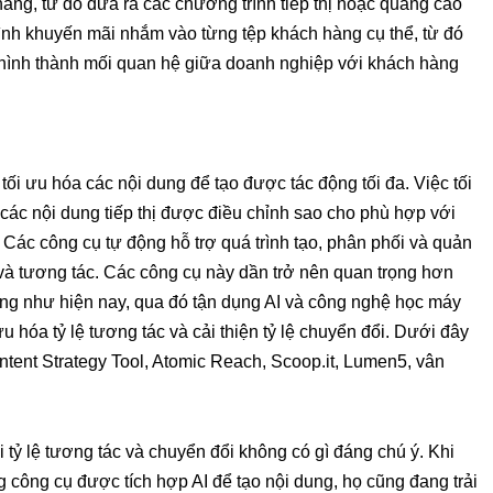
àng, từ đó đưa ra các chương trình tiếp thị hoặc quảng cáo
ình khuyến mãi nhắm vào từng tệp khách hàng cụ thể, từ đó
 hình thành mối quan hệ giữa doanh nghiệp với khách hàng
tối ưu hóa các nội dung để tạo được tác động tối đa. Việc tối
các nội dung tiếp thị được điều chỉnh sao cho phù hợp với
Các công cụ tự động hỗ trợ quá trình tạo, phân phối và quản
i và tương tác. Các công cụ này dần trở nên quan trọng hơn
chóng như hiện nay, qua đó tận dụng AI và công nghệ học máy
 ưu hóa tỷ lệ tương tác và cải thiện tỷ lệ chuyển đổi. Dưới đây
tent Strategy Tool, Atomic Reach, Scoop.it, Lumen5, vân
i tỷ lệ tương tác và chuyển đổi không có gì đáng chú ý. Khi
công cụ được tích hợp AI để tạo nội dung, họ cũng đang trải