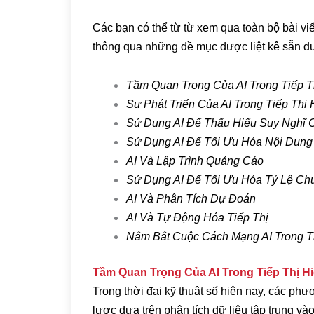
Các bạn có thể từ từ xem qua toàn bộ bài vi
thông qua những đề mục được liệt kê sẵn d
Tầm Quan Trọng Của AI Trong Tiếp T
Sự Phát Triển Của AI Trong Tiếp Thị 
Sử Dụng AI Để Thấu Hiểu Suy Nghĩ
Sử Dụng AI Để Tối Ưu Hóa Nội Dung
AI Và Lập Trình Quảng Cáo
Sử Dụng AI Để Tối Ưu Hóa Tỷ Lệ Ch
AI Và Phân Tích Dự Đoán
AI Và Tự Động Hóa Tiếp Thị
Nắm Bắt Cuộc Cách Mạng AI Trong Ti
Tầm Quan Trọng Của AI Trong Tiếp Thị H
Trong thời đại kỹ thuật số hiện nay, các phươ
lược dựa trên phân tích dữ liệu tập trung vào