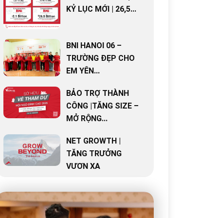
KỶ LỤC MỚI | 26,5...
BNI HANOI 06 –
TRƯỜNG ĐẸP CHO
EM YÊN...
BẢO TRỢ THÀNH
CÔNG |TĂNG SIZE –
MỞ RỘNG...
NET GROWTH |
TĂNG TRƯỞNG
VƯƠN XA