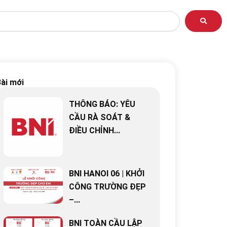
ài mới
THÔNG BÁO: YÊU
CẦU RÀ SOÁT &
ĐIỀU CHỈNH...
BNI HANOI 06 | KHỞI
CÔNG TRƯỜNG ĐẸP
–...
BNI TOÀN CẦU LẬP