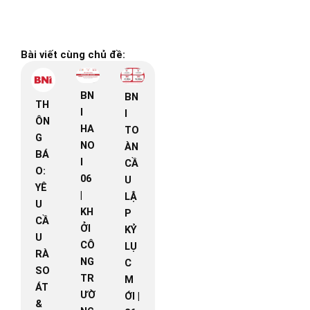
Bài viết cùng chủ đề:
BN
BN
TH
I
I
ÔN
HA
TO
G
NO
ÀN
BÁ
I
CẦ
O:
06
U
YÊ
|
LẬ
U
KH
P
CẦ
ỞI
KỶ
U
CÔ
LỤ
RÀ
NG
C
SO
TR
M
ÁT
ƯỜ
ỚI |
&