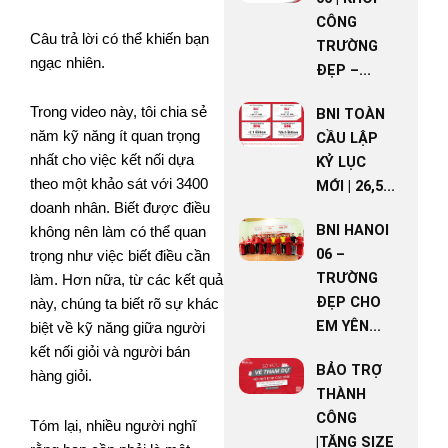
CÔNG
Câu trả lời có thể khiến bạn
TRƯỜNG
ngạc nhiên.
ĐẸP –...
Trong video này, tôi chia sẻ
BNI TOÀN
năm kỹ năng ít quan trọng
CẦU LẬP
nhất cho việc kết nối dựa
KỶ LỤC
theo một khảo sát với 3400
MỚI | 26,5...
doanh nhân. Biết được điều
BNI HANOI
không nên làm có thể quan
06 –
trọng như việc biết điều cần
TRƯỜNG
làm. Hơn nữa, từ các kết quả
ĐẸP CHO
này, chúng ta biết rõ sự khác
EM YÊN...
biệt về kỹ năng giữa người
kết nối giỏi và người bán
BẢO TRỢ
hàng giỏi.
THÀNH
CÔNG
Tóm lại, nhiều người nghĩ
|TĂNG SIZE