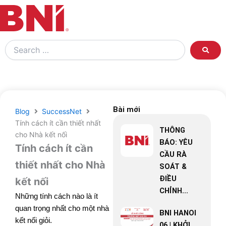
Search
…
Bài mới
Blog
SuccessNet
Tính cách ít cần thiết nhất
THÔNG
cho Nhà kết nối
BÁO: YÊU
Tính cách ít cần
CẦU RÀ
thiết nhất cho Nhà
SOÁT &
ĐIỀU
kết nối
CHỈNH...
Những tính cách nào là ít
quan trọng nhất cho một nhà
BNI HANOI
kết nối giỏi.
06 | KHỞI