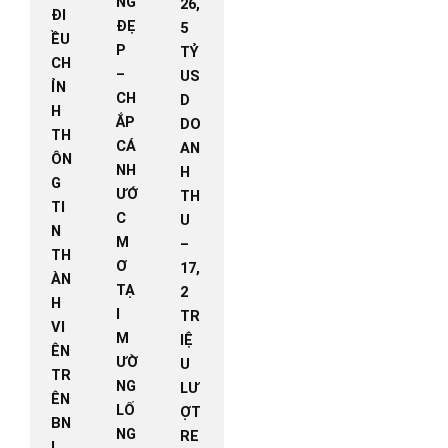
NG
26,
ĐI
ĐẸ
5
ỀU
P
TỶ
CH
–
US
ỈN
CH
D
H
ẮP
DO
TH
CÁ
AN
ÔN
NH
H
G
ƯỚ
TH
TI
C
U
N
M
–
TH
Ơ
17,
ÀN
TẠ
2
H
I
TR
VI
M
IỆ
ÊN
ƯỜ
U
TR
NG
LƯ
ÊN
LỐ
ỢT
BN
NG
RE
I