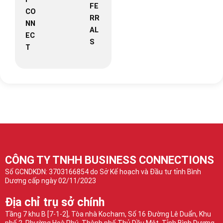
FE
CO
RR
NN
AL
EC
S
T
CÔNG TY TNHH BUSINESS CONNECTIONS
Số GCNDKDN: 3703166854 do Sở Kế hoạch và Đầu tư tỉnh Bình
Dương cấp ngày 02/11/2023
Địa chỉ trụ sở chính
Tầng 7 khu B [7-1-2], Tòa nhà Kocham, Số 16 Đường Lê Duẩn, Khu
phố 2, Phường Hoà Phú, Thành phố Thủ Dầu Một, Tỉnh Bình Dương,