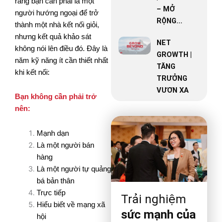
rằng bạn cần phải là một
– MỞ
người hướng ngoại để trở
RỘNG...
thành một nhà kết nối giỏi,
nhưng kết quả khảo sát
NET
không nói lên điều đó. Đây là
GROWTH |
năm kỹ năng ít cần thiết nhất
TĂNG
khi kết nối:
TRƯỞNG
VƯƠN XA
Bạn không cần phải trở
nên:
Mạnh dạn
Là một người bán
hàng
Là một người tự quảng
bá bản thân
Trực tiếp
Trải nghiệm
Hiểu biết về mạng xã
sức mạnh của
hội