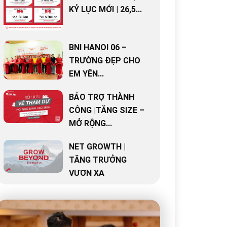
KỶ LỤC MỚI | 26,5...
BNI HANOI 06 –
TRƯỜNG ĐẸP CHO
EM YÊN...
BẢO TRỢ THÀNH
CÔNG |TĂNG SIZE –
MỞ RỘNG...
NET GROWTH |
TĂNG TRƯỞNG
VƯƠN XA