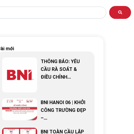
ài mới
THÔNG BÁO: YÊU
CẦU RÀ SOÁT &
ĐIỀU CHỈNH...
BNI HANOI 06 | KHỞI
CÔNG TRƯỜNG ĐẸP
–...
BNI TOÀN CẦU LẬP