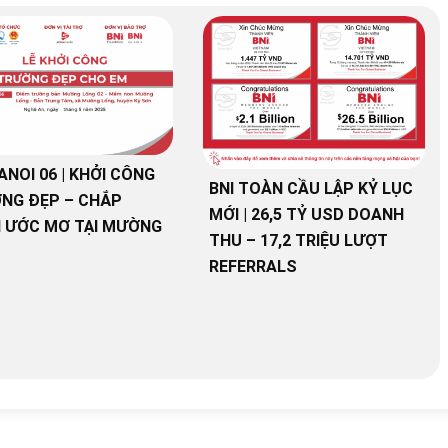
ANOI 06 | KHỞI CÔNG
BNI TOÀN CẦU LẬP KỶ LỤC
NG ĐẸP – CHẮP
MỚI | 26,5 TỶ USD DOANH
 ƯỚC MƠ TẠI MƯỜNG
THU – 17,2 TRIỆU LƯỢT
REFERRALS