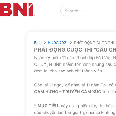
Search
…
Blog
HNDC 2021
PHÁT ĐỘNG CUỘC THI 
PHÁT ĐỘNG CUỘC THI “CÂU CH
Nhân kỷ niệm 11 năm thành lập BNI Việt
CHUYỆN BNI” nhằm tôn vinh những câu ch
đem lại cho các anh chị thành viên.
Còn lại 11 ngày để nhìn lại 11 năm BNI có
CẢM HỨNG – TRUYỀN CẢM XÚC
từ chín
*
MỤC TIÊU:
xây dựng niềm tin, thu hút 
câu chuyện lan tỏa giá trị, chia sẻ kinh n