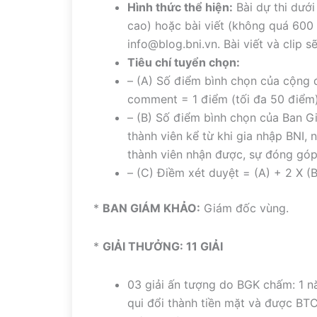
Hình thức thể hiện:
Bài dự thi dưới
cao) hoặc bài viết (không quá 600
info@blog.bni.vn. Bài viết và clip
Tiêu chí tuyển chọn:
– (A) Số điểm bình chọn của cộng đ
comment = 1 điểm (tối đa 50 điểm);
– (B) Số điểm bình chọn của Ban G
thành viên kể từ khi gia nhập BNI, 
thành viên nhận được, sự đóng góp
– (C) Điềm xét duyệt = (A) + 2 X (B
*
BAN GIÁM KHẢO:
Giám đốc vùng.
*
GIẢI THƯỞNG: 11 GIẢI
03 giải ấn tượng do BGK chấm: 1 nă
qui đổi thành tiền mặt và được BTC