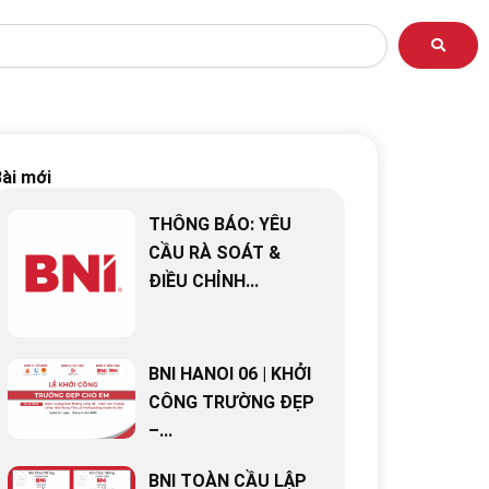
ài mới
THÔNG BÁO: YÊU
CẦU RÀ SOÁT &
ĐIỀU CHỈNH...
BNI HANOI 06 | KHỞI
CÔNG TRƯỜNG ĐẸP
–...
BNI TOÀN CẦU LẬP