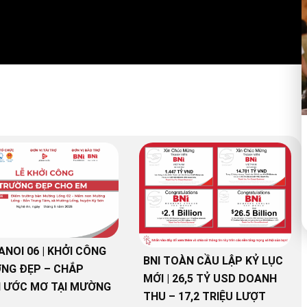
ANOI 06 | KHỞI CÔNG
BNI TOÀN CẦU LẬP KỶ LỤC
NG ĐẸP – CHẮP
MỚI | 26,5 TỶ USD DOANH
 ƯỚC MƠ TẠI MƯỜNG
THU – 17,2 TRIỆU LƯỢT