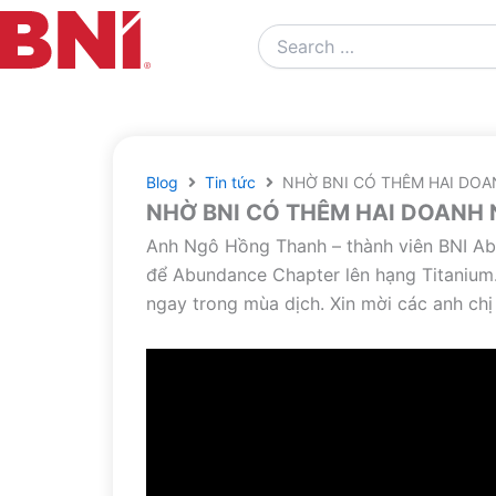
Search
…
Blog
Tin tức
NHỜ BNI CÓ THÊM HAI DOA
NHỜ BNI CÓ THÊM HAI DOANH
Anh Ngô Hồng Thanh – thành viên BNI Ab
để Abundance Chapter lên hạng Titanium
ngay trong mùa dịch. Xin mời các anh ch