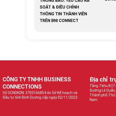
THÔNG BÁO: YÊU CẦU RÀ
SOÁT & ĐIỀU CHỈNH
THÔNG TIN THÀNH VIÊN
TRÊN BNI CONNECT
CÔNG TY TNHH BUSINESS
Địa chỉ tr
CONNECTIONS
Tầng 7 khu B [7
Đường Lê Duẩn,
Số GCNDKDN: 3703166854 do Sở Kế hoạch và
Thành phố Thủ 
Đầu tư tỉnh Bình Dương cấp ngày 02/11/2023
Nam.