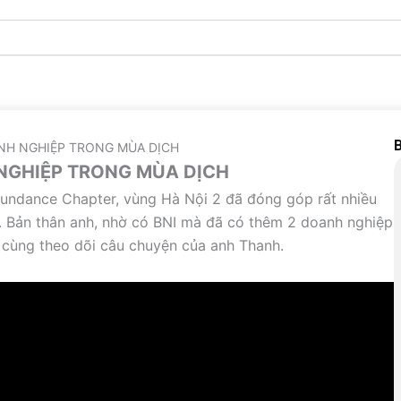
B
NH NGHIỆP TRONG MÙA DỊCH
 NGHIỆP TRONG MÙA DỊCH
undance Chapter, vùng Hà Nội 2 đã đóng góp rất nhiều
. Bản thân anh, nhờ có BNI mà đã có thêm 2 doanh nghiệp
ị cùng theo dõi câu chuyện của anh Thanh.