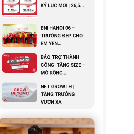
KỶ LỤC MỚI | 26,5...
BNI HANOI 06 –
TRƯỜNG ĐẸP CHO
EM YÊN...
BẢO TRỢ THÀNH
CÔNG |TĂNG SIZE –
MỞ RỘNG...
NET GROWTH |
TĂNG TRƯỞNG
VƯƠN XA