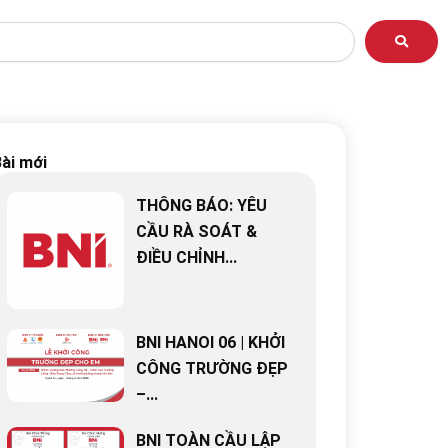
ài mới
THÔNG BÁO: YÊU
CẦU RÀ SOÁT &
ĐIỀU CHỈNH...
BNI HANOI 06 | KHỞI
CÔNG TRƯỜNG ĐẸP
–...
BNI TOÀN CẦU LẬP