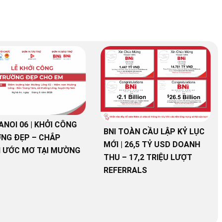
ANOI 06 | KHỞI CÔNG
BNI TOÀN CẦU LẬP KỶ LỤC
NG ĐẸP – CHẮP
MỚI | 26,5 TỶ USD DOANH
 ƯỚC MƠ TẠI MƯỜNG
THU – 17,2 TRIỆU LƯỢT
REFERRALS