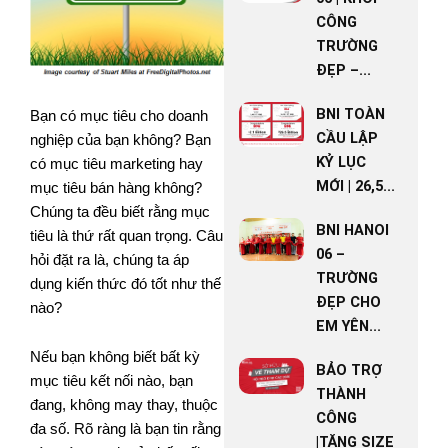
CÔNG
TRƯỜNG
ĐẸP –...
BNI TOÀN
Bạn có mục tiêu cho doanh
CẦU LẬP
nghiệp của bạn không? Bạn
KỶ LỤC
có mục tiêu marketing hay
MỚI | 26,5...
mục tiêu bán hàng không?
Chúng ta đều biết rằng mục
BNI HANOI
tiêu là thứ rất quan trọng. Câu
06 –
hỏi đặt ra là, chúng ta áp
TRƯỜNG
dụng kiến thức đó tốt như thế
ĐẸP CHO
nào?
EM YÊN...
Nếu bạn không biết bất kỳ
BẢO TRỢ
mục tiêu kết nối nào, bạn
THÀNH
đang, không may thay, thuộc
CÔNG
đa số. Rõ ràng là bạn tin rằng
|TĂNG SIZE