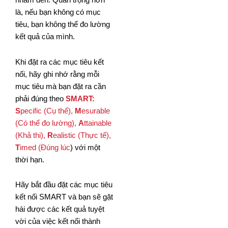
nhắm đến. Quan trọng hơn
là, nếu bạn không có mục
tiêu, bạn không thể đo lường
kết quả của mình.
Khi đặt ra các mục tiêu kết
nối, hãy ghi nhớ rằng mỗi
mục tiêu mà bạn đặt ra cần
phải đúng theo
SMART:
S
pecific (Cụ thể),
M
esurable
(Có thể đo lường),
A
ttainable
(Khả thi),
R
ealistic (Thực tế),
T
imed (Đúng lúc
) với một
thời hạn.
Hãy bắt đầu đặt các mục tiêu
kết nối SMART và bạn sẽ gặt
hái được các kết quả tuyệt
vời của việc kết nối thành