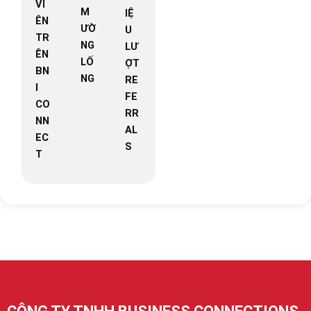
VI
M
IỆ
ÊN
ƯỜ
U
TR
NG
LƯ
ÊN
LỐ
ỢT
BN
NG
RE
I
FE
CO
RR
NN
AL
EC
S
T