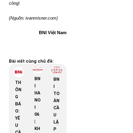
công!
(Nguồn: ivanmisner.com)
BNI Việt Nam
Bài viết cùng chủ đề:
BN
BN
TH
I
I
ÔN
HA
TO
G
NO
ÀN
BÁ
I
CẦ
O:
06
U
YÊ
|
LẬ
U
KH
P
CẦ