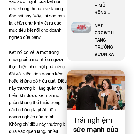
vào sức mạnh của kết nối
– MỞ
nếu không thì bạn sẽ không
RỘNG...
đọc bài này. Vậy, tại sao bạn
lại chần chừ khi viết ra các
NET
mục tiêu kết nối cho doanh
GROWTH |
nghiệp của bạn?
TĂNG
TRƯỞNG
Kết nối có vẻ là một trong
VƯƠN XA
những điều mà nhiều người
thực hiện như một phản ứng
đối với việc kinh doanh kém
hoặc không có hiệu quả. Điều
này thường bị lãng quên và
hiếm khi được xem là một
phần không thể thiếu trong
cách chúng ta phát triển
doanh nghiệp của mình.
Trải nghiệm
Không chỉ điều này thường bị
sức mạnh của
đưa vào quên lãng, nhiều