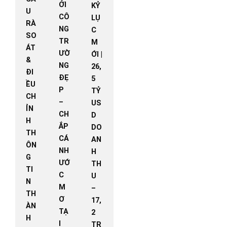
ỞI
KỶ
U
CÔ
LỤ
RÀ
NG
C
SO
TR
M
ÁT
ƯỜ
ỚI |
&
NG
26,
ĐI
ĐẸ
5
ỀU
P
TỶ
CH
–
US
ỈN
CH
D
H
ẮP
DO
TH
CÁ
AN
ÔN
NH
H
G
ƯỚ
TH
TI
C
U
N
M
–
TH
Ơ
17,
ÀN
TẠ
2
H
I
TR