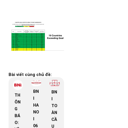
Bài viết cùng chủ đề:
BN
BN
TH
I
I
ÔN
HA
TO
G
NO
ÀN
BÁ
I
CẦ
O:
06
U