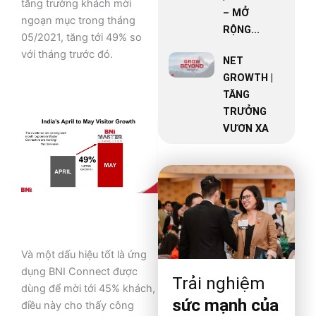
tăng trường khách mời
– MỞ
ngoạn mục trong tháng
RỘNG...
05/2021, tăng tới 49% so
với tháng trước đó.
NET
GROWTH |
TĂNG
TRƯỞNG
VƯƠN XA
Và một dấu hiệu tốt là ứng
dụng BNI Connect được
Trải nghiệm
dùng để mời tới 45% khách,
sức mạnh của
điều này cho thấy công