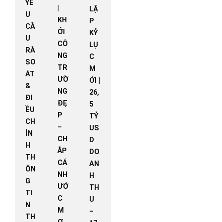
YÊ
|
LẬ
U
KH
P
CẦ
ỞI
KỶ
U
CÔ
LỤ
RÀ
NG
C
SO
TR
M
ÁT
ƯỜ
ỚI |
&
NG
26,
ĐI
ĐẸ
5
ỀU
P
TỶ
CH
–
US
ỈN
CH
D
H
ẮP
DO
TH
CÁ
AN
ÔN
NH
H
G
ƯỚ
TH
TI
C
U
N
M
–
TH
Ơ