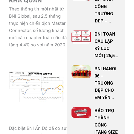
KHẢ QUAN
CÔNG
Theo thông tin mới nhất từ
TRƯỜNG
BNI Global, sau 2.5 tháng
ĐẸP –...
thực hiện chiến dịch Master
Connector, số lượng khách
BNI TOÀN
mời các chapter toàn cầu đã
CẦU LẬP
tăng 4.4% so với năm 2020.
KỶ LỤC
MỚI | 26,5...
BNI HANOI
06 –
TRƯỜNG
ĐẸP CHO
EM YÊN...
BẢO TRỢ
THÀNH
CÔNG
Đặc biệt BNI Ấn Độ đã có sự
|TĂNG SIZE