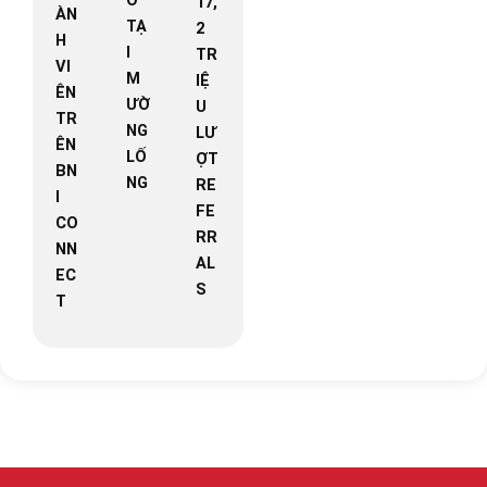
17,
ÀN
TẠ
2
H
I
TR
VI
M
IỆ
ÊN
ƯỜ
U
TR
NG
LƯ
ÊN
LỐ
ỢT
BN
NG
RE
I
FE
CO
RR
NN
AL
EC
S
T