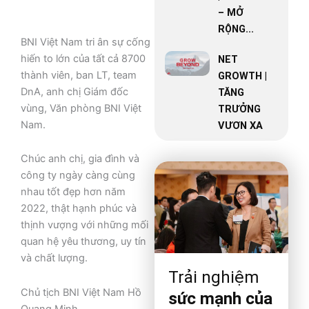
– MỞ
RỘNG...
BNI Việt Nam tri ân sự cống
hiến to lớn của tất cả 8700
NET
thành viên, ban LT, team
GROWTH |
DnA, anh chị Giám đốc
TĂNG
vùng, Văn phòng BNI Việt
TRƯỞNG
Nam.
VƯƠN XA
Chúc anh chị, gia đình và
công ty ngày càng cùng
nhau tốt đẹp hơn năm
2022, thật hạnh phúc và
thịnh vượng với những mối
quan hệ yêu thương, uy tín
và chất lượng.
Trải nghiệm
Chủ tịch BNI Việt Nam Hồ
sức mạnh của
Quang Minh.