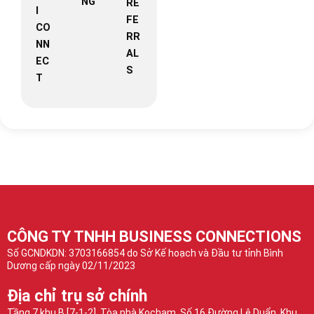
NG
RE
I
FE
CO
RR
NN
AL
EC
S
T
CÔNG TY TNHH BUSINESS CONNECTIONS
Số GCNDKDN: 3703166854 do Sở Kế hoạch và Đầu tư tỉnh Bình
Dương cấp ngày 02/11/2023
Địa chỉ trụ sở chính
Tầng 7 khu B [7-1-2], Tòa nhà Kocham, Số 16 Đường Lê Duẩn, Khu