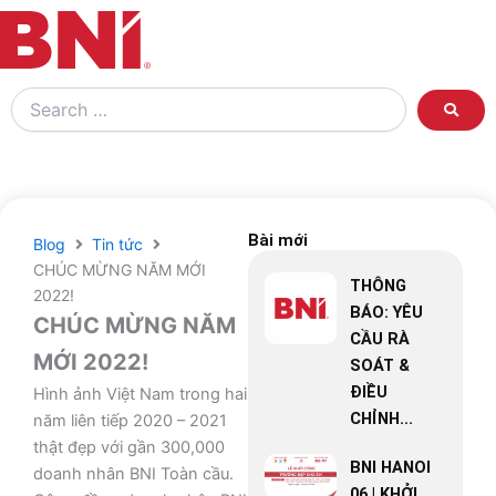
Search
…
Bài mới
Blog
Tin tức
CHÚC MỪNG NĂM MỚI
THÔNG
2022!
BÁO: YÊU
CHÚC MỪNG NĂM
CẦU RÀ
MỚI 2022!
SOÁT &
ĐIỀU
Hình ảnh Việt Nam trong hai
CHỈNH...
năm liên tiếp 2020 – 2021
thật đẹp với gần 300,000
BNI HANOI
doanh nhân BNI Toàn cầu.
06 | KHỞI