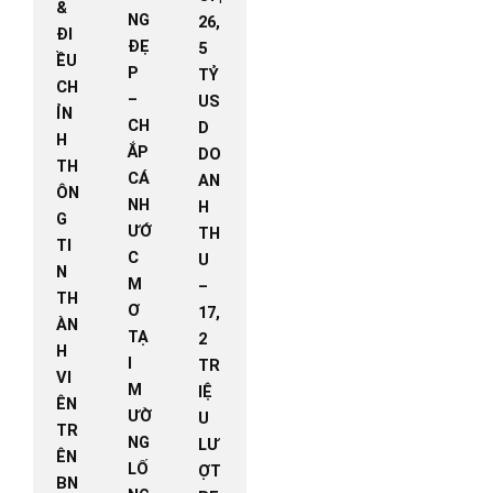
&
NG
26,
ĐI
ĐẸ
5
ỀU
P
TỶ
CH
–
US
ỈN
CH
D
H
ẮP
DO
TH
CÁ
AN
ÔN
NH
H
G
ƯỚ
TH
TI
C
U
N
M
–
TH
Ơ
17,
ÀN
TẠ
2
H
I
TR
VI
M
IỆ
ÊN
ƯỜ
U
TR
NG
LƯ
ÊN
LỐ
ỢT
BN