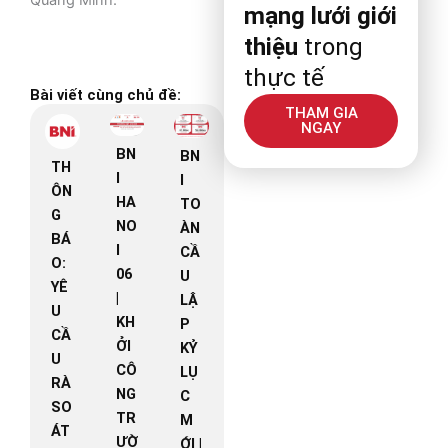
mạng lưới giới
thiệu
trong
thực tế
Bài viết cùng chủ đề:
THAM GIA
NGAY
BN
BN
TH
I
I
ÔN
HA
TO
G
NO
ÀN
BÁ
I
CẦ
O:
06
U
YÊ
|
LẬ
U
KH
P
CẦ
ỞI
KỶ
U
CÔ
LỤ
RÀ
NG
C
SO
TR
M
ÁT
ƯỜ
ỚI |