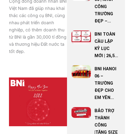
Cộng đồng doanh nhân BNI
CÔNG
Việt Nam đã giúp nhau khai
TRƯỜNG
thác các công cụ BNI, cùng
ĐẸP –...
nhau phát triển doanh
nghiệp, có thêm doanh thu
BNI TOÀN
từ BNI là gần 30,000 tỉ đồng
CẦU LẬP
và thương hiệu Đất nước ta
KỶ LỤC
tốt đẹp.
MỚI | 26,5...
BNI HANOI
06 –
TRƯỜNG
ĐẸP CHO
EM YÊN...
BẢO TRỢ
THÀNH
CÔNG
|TĂNG SIZE