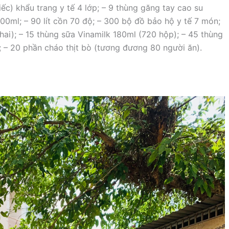
ếc) khẩu trang y tế 4 lớp; – 9 thùng găng tay cao su
 100ml; – 90 lít cồn 70 độ; – 300 bộ đồ bảo hộ y tế 7 món;
hai); – 15 thùng sữa Vinamilk 180ml (720 hộp); – 45 thùng
âm; – 20 phần cháo thịt bò (tương đương 80 người ăn).