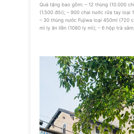
Quà tặng bao gồm: – 12 thùng (10.000 chi
(1.500 đôi); – 900 chai nước rửa tay loại
– 30 thùng nước Fujiwa loại 450ml (720 c
mì ly ăn liền (1080 ly mì); – 6 hộp trà s