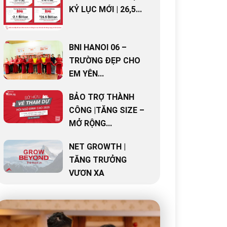
KỶ LỤC MỚI | 26,5...
BNI HANOI 06 –
TRƯỜNG ĐẸP CHO
EM YÊN...
BẢO TRỢ THÀNH
CÔNG |TĂNG SIZE –
MỞ RỘNG...
NET GROWTH |
TĂNG TRƯỞNG
VƯƠN XA