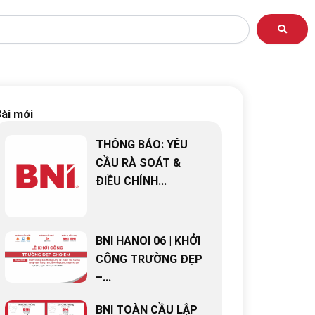
ài mới
THÔNG BÁO: YÊU
CẦU RÀ SOÁT &
ĐIỀU CHỈNH...
BNI HANOI 06 | KHỞI
CÔNG TRƯỜNG ĐẸP
–...
BNI TOÀN CẦU LẬP