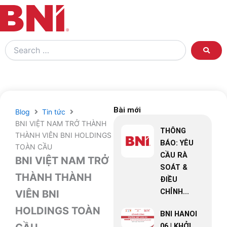
Search
…
Bài mới
Blog
Tin tức
BNI VIỆT NAM TRỞ THÀNH
THÔNG
THÀNH VIÊN BNI HOLDINGS
BÁO: YÊU
TOÀN CẦU
CẦU RÀ
BNI VIỆT NAM TRỞ
SOÁT &
THÀNH THÀNH
ĐIỀU
CHỈNH...
VIÊN BNI
HOLDINGS TOÀN
BNI HANOI
06 | KHỞI