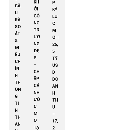
KH
P
CẦ
ỞI
KỶ
U
CÔ
LỤ
RÀ
NG
C
SO
TR
M
ÁT
ƯỜ
ỚI |
&
NG
26,
ĐI
ĐẸ
5
ỀU
P
TỶ
CH
–
US
ỈN
CH
D
H
ẮP
DO
TH
CÁ
AN
ÔN
NH
H
G
ƯỚ
TH
TI
C
U
N
M
–
TH
Ơ
17,
ÀN
TẠ
2