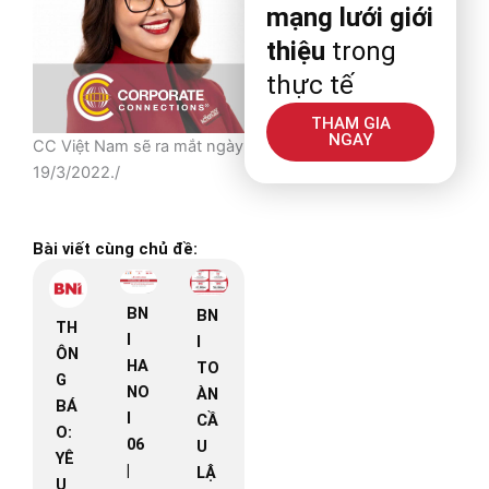
mạng lưới giới
thiệu
trong
thực tế
THAM GIA
NGAY
CC Việt Nam sẽ ra mắt ngày
19/3/2022./
Bài viết cùng chủ đề:
BN
BN
TH
I
I
ÔN
HA
TO
G
NO
ÀN
BÁ
I
CẦ
O:
06
U
YÊ
|
LẬ
U