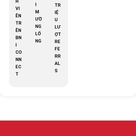
H
I
TR
VI
M
IỆ
ÊN
ƯỜ
U
TR
NG
LƯ
ÊN
LỐ
ỢT
BN
NG
RE
I
FE
CO
RR
NN
AL
EC
S
T