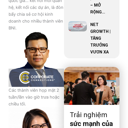
quốc gia… kết nối mối quan
– MỞ
hệ, kết nối các dự án, là đòn
RỘNG...
bẩy chia sẻ cơ hội kinh
doanh cho nhiều thành viên
NET
BNI.
GROWTH |
TĂNG
TRƯỞNG
VƯƠN XA
Các thành viên họp mặt 2
tuần/lần vào giờ trưa hoặc
chiều tối.
Trải nghiệm
sức mạnh của