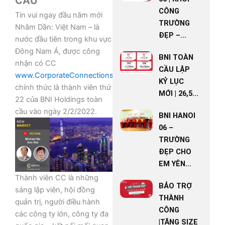
CẦU
CÔNG
Tin vui ngay đầu năm mới
TRƯỜNG
Nhâm Dần: Việt Nam – là
ĐẸP –...
nước đầu tiên trong khu vực
Đông Nam Á, được công
BNI TOÀN
nhận có CC
CẦU LẬP
www.CorporateConnections.com
,
KỶ LỤC
chính thức là thành viên thứ
MỚI | 26,5...
22 của BNI Holdings toàn
cầu vào ngày 2/2/2022.
BNI HANOI
06 –
TRƯỜNG
ĐẸP CHO
EM YÊN...
Thành viên CC là những
BẢO TRỢ
sáng lập viên, hội đồng
THÀNH
quản trị, người điều hành
CÔNG
các công ty lớn, công ty đa
|TĂNG SIZE