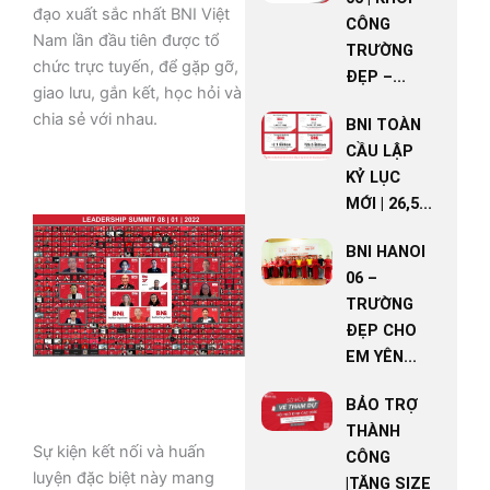
đạo xuất sắc nhất BNI Việt
CÔNG
Nam lần đầu tiên được tổ
TRƯỜNG
chức trực tuyến, để gặp gỡ,
ĐẸP –...
giao lưu, gắn kết, học hỏi và
chia sẻ với nhau.
BNI TOÀN
CẦU LẬP
KỶ LỤC
MỚI | 26,5...
BNI HANOI
06 –
TRƯỜNG
ĐẸP CHO
EM YÊN...
BẢO TRỢ
THÀNH
Sự kiện kết nối và huấn
CÔNG
luyện đặc biệt này mang
|TĂNG SIZE