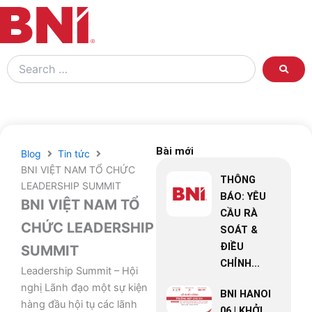
Search
…
Bài mới
Blog
Tin tức
BNI VIỆT NAM TỔ CHỨC
THÔNG
LEADERSHIP SUMMIT
BÁO: YÊU
BNI VIỆT NAM TỔ
CẦU RÀ
CHỨC LEADERSHIP
SOÁT &
ĐIỀU
SUMMIT
CHỈNH...
Leadership Summit – Hội
nghị Lãnh đạo một sự kiện
BNI HANOI
hàng đầu hội tụ các lãnh
06 | KHỞI