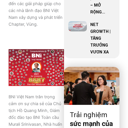
đến các giải pháp giúp cho
– MỞ
các nhà lãnh đạo BNI Việt
RỘNG...
Nam xây dựng và phát triển
Chapter, Vùng.
NET
GROWTH |
TĂNG
TRƯỞNG
VƯƠN XA
BNI Việt Nam trân trọng
cảm ơn sự chia sẻ của Chủ
tịch Hồ Quang Minh, Giám
Trải nghiệm
đốc đào tạo BNI Toàn cầu
sức mạnh của
Murali Srinivasan, Nhà huấn