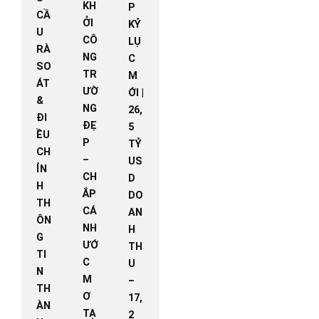
KH
P
CẦ
ỞI
KỶ
U
CÔ
LỤ
RÀ
NG
C
SO
TR
M
ÁT
ƯỜ
ỚI |
&
NG
26,
ĐI
ĐẸ
5
ỀU
P
TỶ
CH
–
US
ỈN
CH
D
H
ẮP
DO
TH
CÁ
AN
ÔN
NH
H
G
ƯỚ
TH
TI
C
U
N
M
–
TH
Ơ
17,
ÀN
TẠ
2