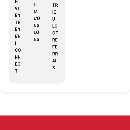
H
I
TR
VI
M
IỆ
ÊN
ƯỜ
U
TR
NG
LƯ
ÊN
LỐ
ỢT
BN
NG
RE
I
FE
CO
RR
NN
AL
EC
S
T