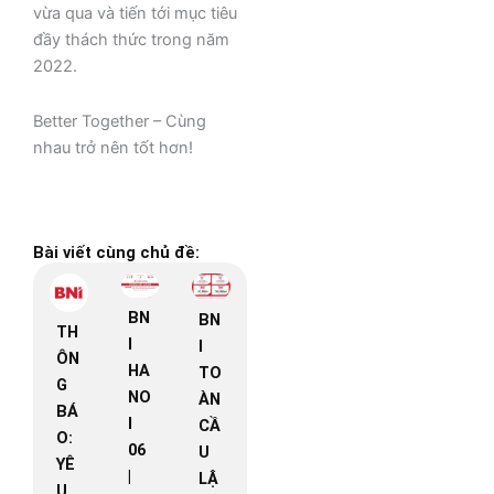
vừa qua và tiến tới mục tiêu
đầy thách thức trong năm
2022.
Better Together – Cùng
nhau trở nên tốt hơn!
Bài viết cùng chủ đề:
BN
BN
TH
I
I
ÔN
HA
TO
G
NO
ÀN
BÁ
I
CẦ
O:
06
U
YÊ
|
LẬ
U