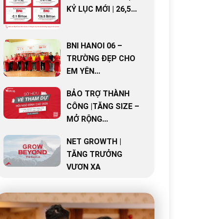
KỶ LỤC MỚI | 26,5...
BNI HANOI 06 –
TRƯỜNG ĐẸP CHO
EM YÊN...
BẢO TRỢ THÀNH
CÔNG |TĂNG SIZE –
MỞ RỘNG...
NET GROWTH |
TĂNG TRƯỞNG
VƯƠN XA