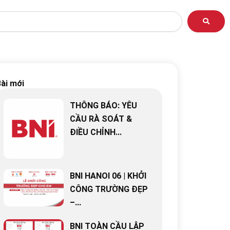
ài mới
THÔNG BÁO: YÊU
CẦU RÀ SOÁT &
ĐIỀU CHỈNH...
BNI HANOI 06 | KHỞI
CÔNG TRƯỜNG ĐẸP
–...
BNI TOÀN CẦU LẬP