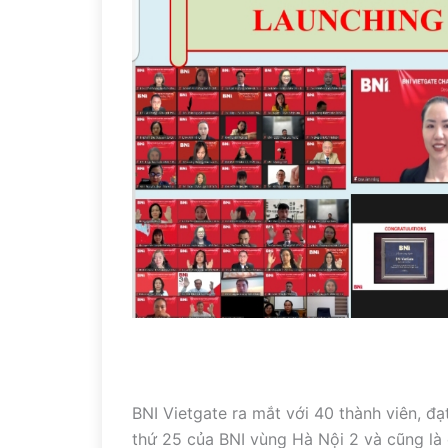
BNI Vietgate ra mắt với 40 thành viên, đạ
thứ 25 của BNI vùng Hà Nội 2 và cũng là c