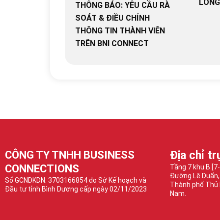
LỐNG
THÔNG BÁO: YÊU CẦU RÀ
SOÁT & ĐIỀU CHỈNH
THÔNG TIN THÀNH VIÊN
TRÊN BNI CONNECT
CÔNG TY TNHH BUSINESS
Địa chỉ tr
CONNECTIONS
Tầng 7 khu B [7
Đường Lê Duẩn,
Số GCNDKDN: 3703166854 do Sở Kế hoạch và
Thành phố Thủ 
Đầu tư tỉnh Bình Dương cấp ngày 02/11/2023
Nam.