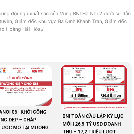
ùng đội ngũ xuất sắc của Vùng BNI Hà Nội 2 dưới sự dẫn
uyên, Giám đốc Khu vực Ba Đình Khanh Trần, Giám đốc
rợ Hoàng Hải Hòa./.
ANOI 06 | KHỞI CÔNG
BNI TOÀN CẦU LẬP KỶ LỤC
NG ĐẸP – CHẮP
MỚI | 26,5 TỶ USD DOANH
 ƯỚC MƠ TẠI MƯỜNG
THU – 17,2 TRIỆU LƯỢT