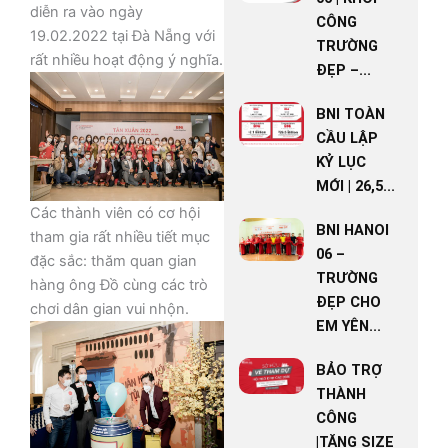
diễn ra vào ngày
CÔNG
19.02.2022 tại Đà Nẵng với
TRƯỜNG
rất nhiều hoạt động ý nghĩa.
ĐẸP –...
BNI TOÀN
CẦU LẬP
KỶ LỤC
MỚI | 26,5...
Các thành viên có cơ hội
BNI HANOI
tham gia rất nhiều tiết mục
06 –
đặc sắc: thăm quan gian
TRƯỜNG
hàng ông Đồ cùng các trò
ĐẸP CHO
chơi dân gian vui nhộn.
EM YÊN...
BẢO TRỢ
THÀNH
CÔNG
|TĂNG SIZE