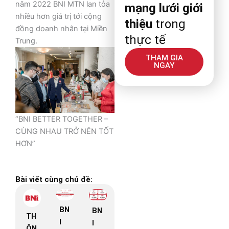
năm 2022 BNI MTN lan tỏa
mạng lưới giới
nhiều hơn giá trị tới cộng
thiệu
trong
đồng doanh nhân tại Miền
thực tế
Trung.
THAM GIA
NGAY
“BNI BETTER TOGETHER –
CÙNG NHAU TRỞ NÊN TỐT
HƠN”
Bài viết cùng chủ đề:
BN
BN
TH
I
I
ÔN