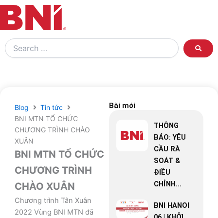
Search
…
Bài mới
Blog
Tin tức
BNI MTN TỔ CHỨC
THÔNG
CHƯƠNG TRÌNH CHÀO
BÁO: YÊU
XUÂN
CẦU RÀ
BNI MTN TỔ CHỨC
SOÁT &
CHƯƠNG TRÌNH
ĐIỀU
CHỈNH...
CHÀO XUÂN
Chương trình Tân Xuân
BNI HANOI
2022 Vùng BNI MTN đã
06 | KHỞI