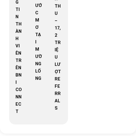
G
ƯỚ
TH
TI
C
U
N
M
–
TH
Ơ
17,
ÀN
TẠ
2
H
I
TR
VI
M
IỆ
ÊN
ƯỜ
U
TR
NG
LƯ
ÊN
LỐ
ỢT
BN
NG
RE
I
FE
CO
RR
NN
AL
EC
S
T