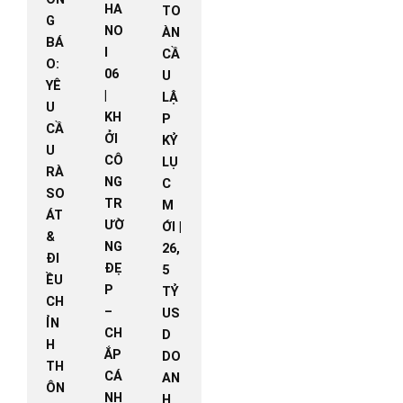
HA
TO
G
NO
ÀN
BÁ
I
CẦ
O:
06
U
YÊ
|
LẬ
U
KH
P
CẦ
ỞI
KỶ
U
CÔ
LỤ
RÀ
NG
C
SO
TR
M
ÁT
ƯỜ
ỚI |
&
NG
26,
ĐI
ĐẸ
5
ỀU
P
TỶ
CH
–
US
ỈN
CH
D
H
ẮP
DO
TH
CÁ
AN
ÔN
NH
H