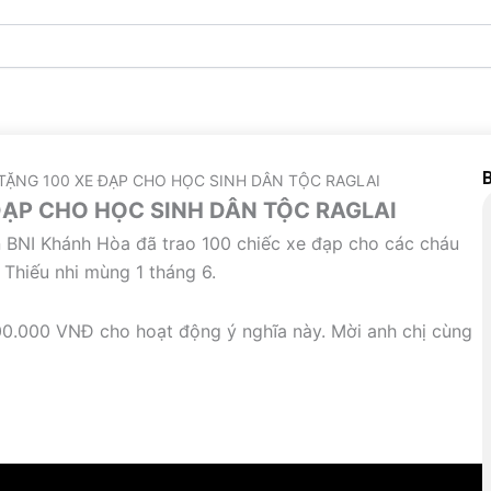
B
TẶNG 100 XE ĐẠP CHO HỌC SINH DÂN TỘC RAGLAI
ĐẠP CHO HỌC SINH DÂN TỘC RAGLAI
n BNI Khánh Hòa đã trao 100 chiếc xe đạp cho các cháu
 Thiếu nhi mùng 1 tháng 6.
0.000 VNĐ cho hoạt động ý nghĩa này. Mời anh chị cùng