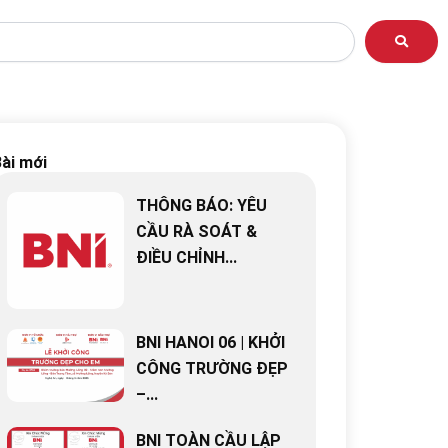
ài mới
THÔNG BÁO: YÊU
CẦU RÀ SOÁT &
ĐIỀU CHỈNH...
BNI HANOI 06 | KHỞI
CÔNG TRƯỜNG ĐẸP
–...
BNI TOÀN CẦU LẬP