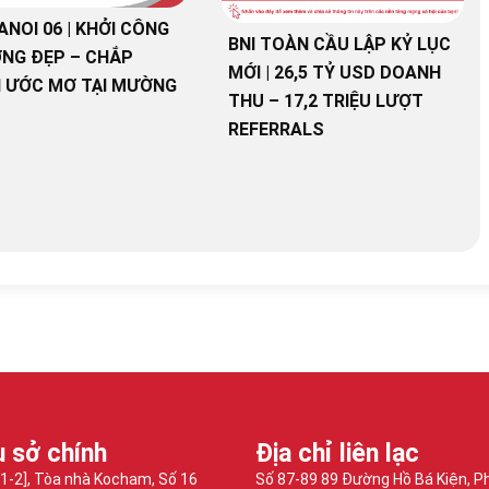
ANOI 06 | KHỞI CÔNG
BNI TOÀN CẦU LẬP KỶ LỤC
NG ĐẸP – CHẮP
MỚI | 26,5 TỶ USD DOANH
 ƯỚC MƠ TẠI MƯỜNG
THU – 17,2 TRIỆU LƯỢT
REFERRALS
ụ sở chính
Địa chỉ liên lạc
-1-2], Tòa nhà Kocham, Số 16
Số 87-89 89 Đường Hồ Bá Kiện, 