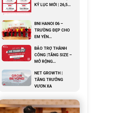
KỶ LỤC MỚI | 26,5...
BNI HANOI 06 –
TRƯỜNG ĐẸP CHO
EM YÊN...
BẢO TRỢ THÀNH
CÔNG |TĂNG SIZE –
MỞ RỘNG...
NET GROWTH |
TĂNG TRƯỞNG
VƯƠN XA