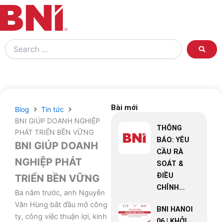
Search
…
Bài mới
Blog
Tin tức
BNI GIÚP DOANH NGHIỆP
THÔNG
PHÁT TRIỂN BỀN VỮNG
BÁO: YÊU
BNI GIÚP DOANH
CẦU RÀ
NGHIỆP PHÁT
SOÁT &
ĐIỀU
TRIỂN BỀN VỮNG
CHỈNH...
Ba năm trước, anh Nguyễn
Văn Hùng bắt đầu mở công
BNI HANOI
ty, công việc thuận lợi, kinh
06 | KHỞI