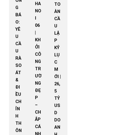
ÔN
HA
TO
G
NO
ÀN
BÁ
I
CẦ
O:
06
U
YÊ
|
LẬ
U
KH
P
CẦ
ỞI
KỶ
U
CÔ
LỤ
RÀ
NG
C
SO
TR
M
ÁT
ƯỜ
ỚI |
&
NG
26,
ĐI
ĐẸ
5
ỀU
P
TỶ
CH
–
US
ỈN
CH
D
H
ẮP
DO
TH
CÁ
AN
ÔN
NH
H