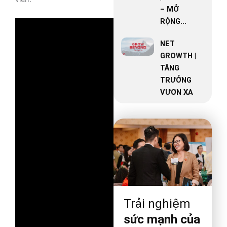
– MỞ
RỘNG...
NET
GROWTH |
TĂNG
TRƯỞNG
VƯƠN XA
Trải nghiệm
sức mạnh của