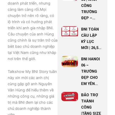
doanh phát triển, nhưng
CÔNG
càng làm càng rối.Mọi
TRƯỜNG
chuyện trở nên rõ ràng, có
ĐẸP –...
lộ trình và có hướng phát
triển khi anh gia nhập BNI.
BNI TOÀN
Câu chuyện của anh Hùng
CẦU LẬP
cũng chính là sự trăn trở của
KỶ LỤC
biêt bao chủ doanh nghiệp
MỚI | 26,5...
tại Việt Nam cũng như khắp
nơi trên thế giới.
BNI HANOI
06 –
TRƯỜNG
Talkshow My BNI Story tuần
ĐẸP CHO
này xin mời các anh chị
EM YÊN...
cùng gặp gỡ anh Nguyễn
Văn Hùng để hiểu thêm về
BẢO TRỢ
những công cụ, những giá
THÀNH
trị mà BNI đem lại cho các
CÔNG
chủ doanh nghiệp thành
|TĂNG SIZE
viên.