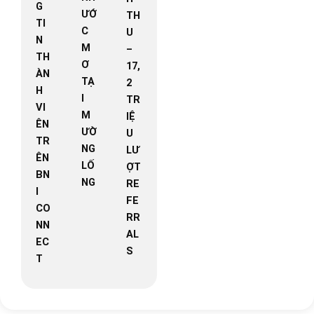
G
ƯỚ
TH
TI
C
U
N
M
–
TH
Ơ
17,
ÀN
TẠ
2
H
I
TR
VI
M
IỆ
ÊN
ƯỜ
U
TR
NG
LƯ
ÊN
LỐ
ỢT
BN
NG
RE
I
FE
CO
RR
NN
AL
EC
S
T