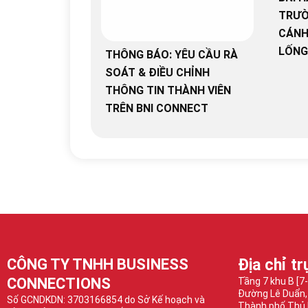
TRƯỜ
CÁNH
LỐNG
THÔNG BÁO: YÊU CẦU RÀ
SOÁT & ĐIỀU CHỈNH
THÔNG TIN THÀNH VIÊN
TRÊN BNI CONNECT
CÔNG TY TNHH BUSINESS
Địa chỉ tr
CONNECTIONS
Tầng 7 khu B [7
Đường Lê Duẩn,
Số GCNDKDN: 3703166854 do Sở Kế hoạch và
Thành phố Thủ 