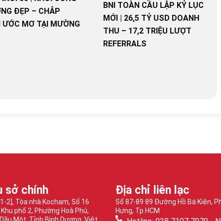
BNI TOÀN CẦU LẬP KỶ LỤC
NG ĐẸP – CHẮP
MỚI | 26,5 TỶ USD DOANH
 ƯỚC MƠ TẠI MƯỜNG
THU – 17,2 TRIỆU LƯỢT
REFERRALS
ụ sở chính
Địa chỉ liên lạc
-1-2], Tòa nhà Kocham, Số 16
Số 87-89 89 Đường Hồ Bá Kiện, 
 Khu phố 2, Phường Hoà Phú,
Hưng, Tp HCM
Dầu Một, Tỉnh Bình Dương, Việt