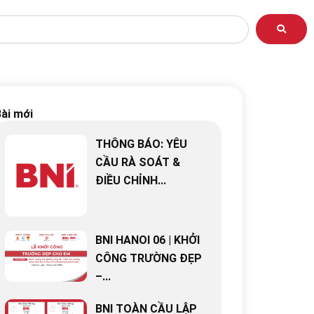
ài mới
THÔNG BÁO: YÊU
CẦU RÀ SOÁT &
ĐIỀU CHỈNH...
BNI HANOI 06 | KHỞI
CÔNG TRƯỜNG ĐẸP
–...
BNI TOÀN CẦU LẬP