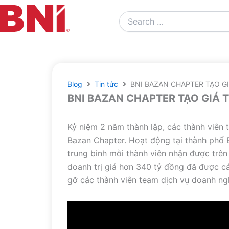
Search
…
Blog
Tin tức
BNI BAZAN CHAPTER TẠO GI
BNI BAZAN CHAPTER TẠO GIÁ 
Kỷ niệm 2 năm thành lập, các thành viên t
Bazan Chapter. Hoạt động tại thành phố B
trung bình mỗi thành viên nhận được trên 
doanh trị giá hơn 340 tỷ đồng đã được cá
gỡ các thành viên team dịch vụ doanh ng