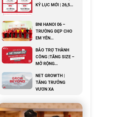
KỶ LỤC MỚI | 26,5...
BNI HANOI 06 –
TRƯỜNG ĐẸP CHO
EM YÊN...
BẢO TRỢ THÀNH
CÔNG |TĂNG SIZE –
MỞ RỘNG...
NET GROWTH |
TĂNG TRƯỞNG
VƯƠN XA