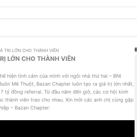
B
Á TRỊ LỚN CHO THÀNH VIÊN
TRỊ LỚN CHO THÀNH VIÊN
hể hiện tình cảm của mình với ngôi nhà thứ hai – BNI
uôn Mê Thuột, Bazan Chapter luôn tạo ra giá trị lớn nhất,
7 tỷ đồng referral. Từ đầu năm đến giờ, các cơ hội kinh
c thành viên trao cho nhau. Xin mời các anh chị cùng gặp
hiệp – Bazan Chapter: