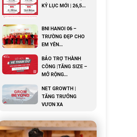
KỶ LỤC MỚI | 26,5...
BNI HANOI 06 –
TRƯỜNG ĐẸP CHO
EM YÊN...
BẢO TRỢ THÀNH
CÔNG |TĂNG SIZE –
MỞ RỘNG...
NET GROWTH |
TĂNG TRƯỞNG
VƯƠN XA