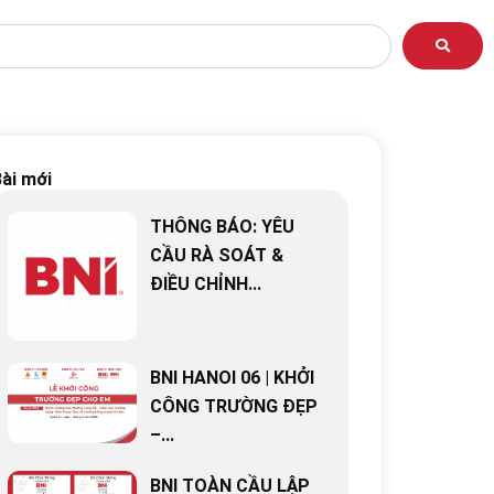
ài mới
THÔNG BÁO: YÊU
CẦU RÀ SOÁT &
ĐIỀU CHỈNH...
BNI HANOI 06 | KHỞI
CÔNG TRƯỜNG ĐẸP
–...
BNI TOÀN CẦU LẬP