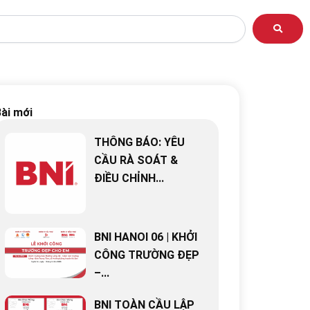
ài mới
THÔNG BÁO: YÊU
CẦU RÀ SOÁT &
ĐIỀU CHỈNH...
BNI HANOI 06 | KHỞI
CÔNG TRƯỜNG ĐẸP
–...
BNI TOÀN CẦU LẬP