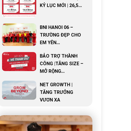
KỶ LỤC MỚI | 26,5...
BNI HANOI 06 –
TRƯỜNG ĐẸP CHO
EM YÊN...
BẢO TRỢ THÀNH
CÔNG |TĂNG SIZE –
MỞ RỘNG...
NET GROWTH |
TĂNG TRƯỞNG
VƯƠN XA