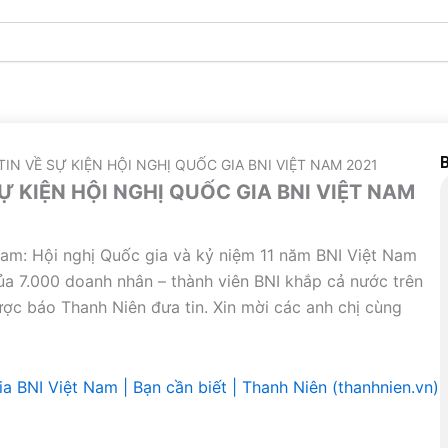
B
IN VỀ SỰ KIỆN HỘI NGHỊ QUỐC GIA BNI VIỆT NAM 2021
Ự KIỆN HỘI NGHỊ QUỐC GIA BNI VIỆT NAM
Nam: Hội nghị Quốc gia và kỷ niệm 11 năm BNI Việt Nam
của 7.000 doanh nhân – thành viên BNI khắp cả nước trên
ợc báo Thanh Niên đưa tin. Xin mời các anh chị cùng
a BNI Việt Nam | Bạn cần biết | Thanh Niên (thanhnien.vn)