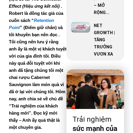
– MỞ
Effect (Hiệu ứng kết nối)
.
RỘNG...
Robert là đồng tác giả của
cuốn sách “
Retention
NET
Point
” (Điểm giữ chân) và
GROWTH |
tôi khuyên bạn nên đọc .
TĂNG
Tôi cũng nên lưu ý rằng
TRƯỞNG
anh ấy là một vị khách tuyệt
VƯƠN XA
vời của gia đình tôi. Điều
này quá đỗi tuyệt vời khi
anh đã tặng chúng tôi một
chai rượu Cabernet
Sauvignon làm món quà vì
đã ở lại với chúng tôi. Hôm
nay, anh chia sẻ về chủ đề
“Trải nghiệm của khách
hàng mới”. Đọc kỹ mới
Trải nghiệm
thấy – Anh ấy quả thật là
sức mạnh của
một chuyên gia.