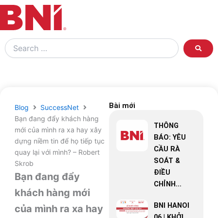
Search
…
Bài mới
Blog
SuccessNet
Bạn đang đẩy khách hàng
THÔNG
mới của mình ra xa hay xây
BÁO: YÊU
dựng niềm tin để họ tiếp tục
CẦU RÀ
quay lại với mình? – Robert
SOÁT &
Skrob
ĐIỀU
Bạn đang đẩy
CHỈNH...
khách hàng mới
BNI HANOI
của mình ra xa hay
06 | KHỞI