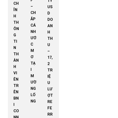
TỶ
CH
–
US
ỈN
CH
D
H
ẮP
DO
TH
CÁ
AN
ÔN
NH
H
G
ƯỚ
TH
TI
C
U
N
M
–
TH
Ơ
17,
ÀN
TẠ
2
H
I
TR
VI
M
IỆ
ÊN
ƯỜ
U
TR
NG
LƯ
ÊN
LỐ
ỢT
BN
NG
RE
I
FE
CO
RR
NN