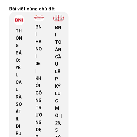
Bài viết cùng chủ đề:
BN
BN
TH
I
I
ÔN
HA
TO
G
NO
ÀN
BÁ
I
CẦ
O:
06
U
YÊ
|
LẬ
U
KH
P
CẦ
ỞI
KỶ
U
CÔ
LỤ
RÀ
NG
C
SO
TR
M
ÁT
ƯỜ
ỚI |
&
NG
26,
ĐI
ĐẸ
5
ỀU
P