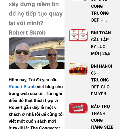
xây dựng niềm tin
CÔNG
để họ tiếp tục quay
TRƯỜNG
ĐẸP –...
lại với mình? -
Robert Skrob
BNI TOÀN
CẦU LẬP
KỶ LỤC
MỚI | 26,5...
BNI HANOI
06 –
Hôm nay, Tôi đã yêu cầu
TRƯỜNG
Robert Skrob
viết blog cho
ĐẸP CHO
trang web của tôi. Tôi nghĩ
EM YÊN...
điều đó thật thích hợp vì
BẢO TRỢ
Robert gần đây là một vị
THÀNH
khách ở nhà tôi để cùng tôi
CÔNG
viết một cuốn sách mới
|TĂNG SIZE
(tựa đề là:
The Connector