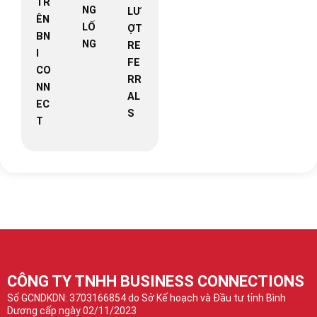
TR
NG
LƯ
ÊN
LỐ
ỢT
BN
NG
RE
I
FE
CO
RR
NN
AL
EC
S
T
CÔNG TY TNHH BUSINESS CONNECTIONS
Số GCNDKDN: 3703166854 do Sở Kế hoạch và Đầu tư tỉnh Bình
Dương cấp ngày 02/11/2023