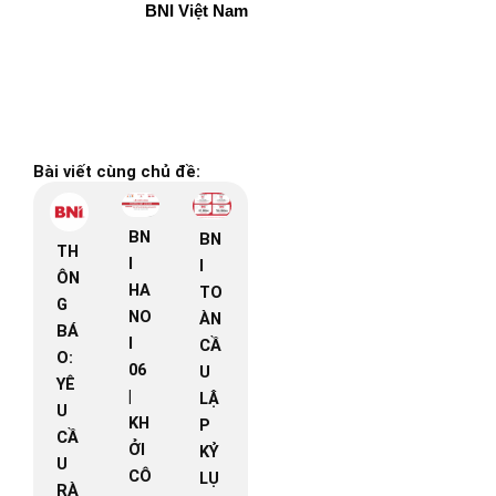
BNI Việt Nam
Bài viết cùng chủ đề:
BN
BN
TH
I
I
ÔN
HA
TO
G
NO
ÀN
BÁ
I
CẦ
O:
06
U
YÊ
|
LẬ
U
KH
P
CẦ
ỞI
KỶ
U
CÔ
LỤ
RÀ