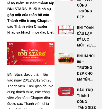
lễ kỷ niệm 10 năm thành lập
CÔNG
BNI STARS. Buổi lễ có sự
TRƯỜNG
góp mặt của toàn bộ các
ĐẸP –...
Thành viên trong Chapter,
các Thành viên Chapter
BNI TOÀN
khác và khách mời đặc biệt.
CẦU LẬP
KỶ LỤC
MỚI | 26,5...
BNI HANOI
06 –
TRƯỜNG
ĐẸP CHO
BNI Stars được thành lập
EM YÊN...
vào ngày 20/12/2012 với 26
Thành viên. Thời gian đầu vô
BẢO TRỢ
cùng thách thức, các công
THÀNH
việc vận hành Chapter đều
CÔNG
được các Thành viên chia
|TĂNG SIZE