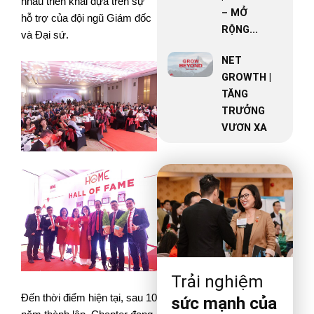
nhau triển khai dựa trên sự
– MỞ
hỗ trợ của đội ngũ Giám đốc
RỘNG...
và Đại sứ.
NET
GROWTH |
TĂNG
TRƯỞNG
VƯƠN XA
Trải nghiệm
Đến thời điểm hiện tại, sau 10
sức mạnh của