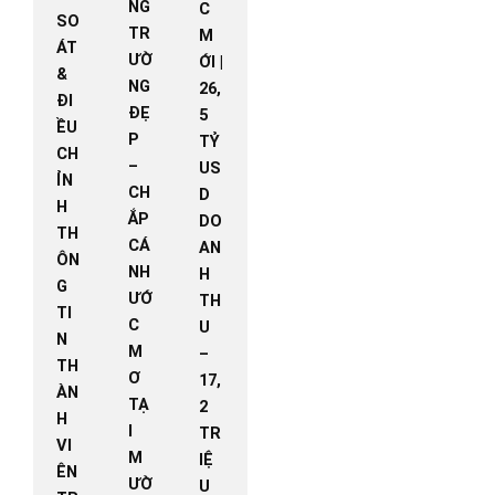
NG
C
SO
TR
M
ÁT
ƯỜ
ỚI |
&
NG
26,
ĐI
ĐẸ
5
ỀU
P
TỶ
CH
–
US
ỈN
CH
D
H
ẮP
DO
TH
CÁ
AN
ÔN
NH
H
G
ƯỚ
TH
TI
C
U
N
M
–
TH
Ơ
17,
ÀN
TẠ
2
H
I
TR
VI
M
IỆ
ÊN
ƯỜ
U