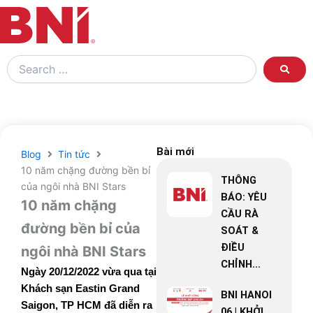
Search
…
Bài mới
Blog
Tin tức
10 năm chặng đường bền bỉ
THÔNG
của ngôi nhà BNI Stars
BÁO: YÊU
10 năm chặng
CẦU RÀ
đường bền bỉ của
SOÁT &
ĐIỀU
ngôi nhà BNI Stars
CHỈNH...
Ngày 20/12/2022 vừa qua tại
Khách sạn Eastin Grand
BNI HANOI
Saigon, TP HCM đã diễn ra
06 | KHỞI