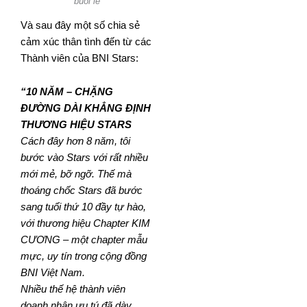
buổi lễ
Và sau đây một số chia sẻ
cảm xúc thân tình đến từ các
Thành viên của BNI Stars:
“10 NĂM – CHẶNG
ĐƯỜNG DÀI KHẲNG ĐỊNH
THƯƠNG HIỆU STARS
Cách đây hơn 8 năm, tôi
bước vào Stars với rất nhiều
mới mẻ, bỡ ngỡ. Thế mà
thoáng chốc Stars đã bước
sang tuổi thứ 10 đầy tự hào,
với thương hiệu Chapter KIM
CƯƠNG – một chapter mẫu
mực, uy tín trong cộng đồng
BNI Việt Nam.
Nhiều thế hệ thành viên
doanh nhân ưu tú đã dày