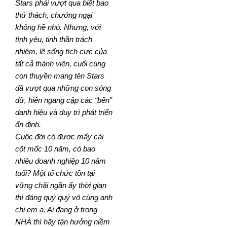
Stars phải vượt qua biết bao
thử thách, chướng ngại
không hề nhỏ. Nhưng, với
tình yêu, tinh thần trách
nhiệm, lẽ sống tích cực của
tất cả thành viên, cuối cùng
con thuyền mang tên Stars
đã vượt qua những con sóng
dữ, hiên ngang cập các “bến”
danh hiệu và duy trì phát triển
ổn định.
Cuộc đời có được mấy cái
cột mốc 10 năm, có bao
nhiêu doanh nghiệp 10 năm
tuổi? Một tổ chức tồn tại
vững chãi ngần ấy thời gian
thì đáng quý quý vô cùng anh
chị em ạ. Ai đang ở trong
NHÀ thì hãy tận hưởng niềm