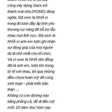
công xây dựng Stars trở
thành mái nhà (HOME) đúng
nghĩa. Đã xem là NHÀ vì
trong đó luôn đầy ắp tình yêu
thương sự nâng đỡ hỗ trợ lẫn
nhau mọi lĩnh vực. Đã xem là
NHÀ vì anh em luôn ghi nhận
sự đóng góp của mọi người
dù là nhỏ nhất cho tổ chức.
Và vì xem là NHÀ nên đồng
đội là anh em, luôn tôn trọng,
tử tế với nhau, bỏ qua những
điều chưa hoàn mỹ để cùng
sinh hoạt – phát triển bản
thân …
Không có con đường nào
bằng phẳng cả, để đi đến cột
mốc 10 năm như hôm nay