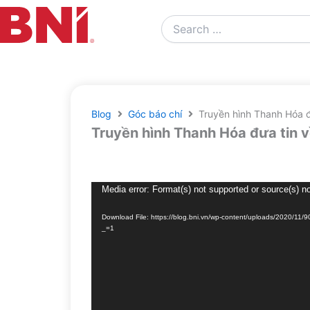
Search
…
Blog
Góc báo chí
Truyền hình Thanh Hóa 
Truyền hình Thanh Hóa đưa tin 
Video
Media error: Format(s) not supported or source(s) n
Player
Download File: https://blog.bni.vn/wp-content/uploads/2020/
_=1