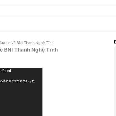
B
đưa tin về BNI Thanh Nghệ Tĩnh
về BNI Thanh Nghệ Tĩnh
ot found
11/9064135962727031759.mp4?