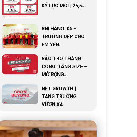
KỶ LỤC MỚI | 26,5...
BNI HANOI 06 –
TRƯỜNG ĐẸP CHO
EM YÊN...
BẢO TRỢ THÀNH
CÔNG |TĂNG SIZE –
MỞ RỘNG...
NET GROWTH |
TĂNG TRƯỞNG
VƯƠN XA