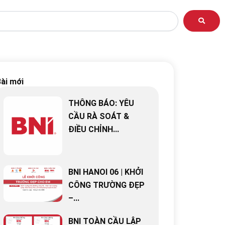
ài mới
THÔNG BÁO: YÊU
CẦU RÀ SOÁT &
ĐIỀU CHỈNH...
BNI HANOI 06 | KHỞI
CÔNG TRƯỜNG ĐẸP
–...
BNI TOÀN CẦU LẬP