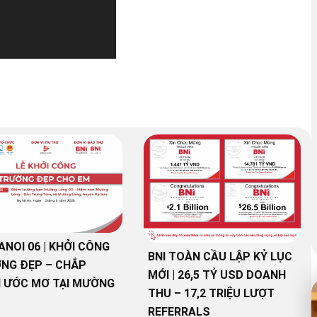
ANOI 06 | KHỞI CÔNG
BNI TOÀN CẦU LẬP KỶ LỤC
NG ĐẸP – CHẮP
MỚI | 26,5 TỶ USD DOANH
 ƯỚC MƠ TẠI MƯỜNG
THU – 17,2 TRIỆU LƯỢT
REFERRALS