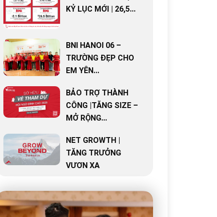
KỶ LỤC MỚI | 26,5...
BNI HANOI 06 –
TRƯỜNG ĐẸP CHO
EM YÊN...
BẢO TRỢ THÀNH
CÔNG |TĂNG SIZE –
MỞ RỘNG...
NET GROWTH |
TĂNG TRƯỞNG
VƯƠN XA