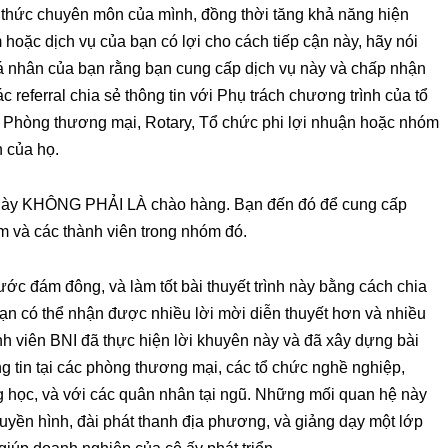
 thức chuyên môn của mình, đồng thời tăng khả năng hiện
oặc dịch vụ của bạn có lợi cho cách tiếp cận này, hãy nói
cá nhân của bạn rằng bạn cung cấp dịch vụ này và chấp nhận
ác referral chia sẻ thông tin với Phụ trách chương trình của tổ
 Phòng thương mại, Rotary, Tổ chức phi lợi nhuận hoặc nhóm
 của họ.
t này KHÔNG PHẢI LÀ chào hàng. Bạn đến đó để cung cấp
m và các thành viên trong nhóm đó.
ước đám đông, và làm tốt bài thuyết trình này bằng cách chia
ạn có thể nhận được nhiều lời mời diễn thuyết hơn và nhiều
nh viên BNI đã thực hiện lời khuyên này và đã xây dựng bài
ng tin tại các phòng thương mại, các tổ chức nghề nghiệp,
 học, và với các quân nhân tại ngũ. Những mối quan hệ này
ruyền hình, đài phát thanh địa phương, và giảng dạy một lớp