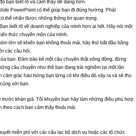
ì đó bạn biết rõ và cảm thấy dễ dàng hơn.
Slide PowerPoint có thể giúp bạn đi đúng hướng. Phát
ó thể nhận được những thông tin quan trọng.
Bạn biết rõ về doanh nghiệp của mình hơn ai hết. Hãy nói một
 kiến thức chuyên môn của mình.
hóm lớn sẽ khiến bạn không thoải mái, hãy thứ bắt đầu bằng
ời các câu hỏi.
của bạn. Đảm bảo kể một câu chuyện thật sống động, đừng
những câu chuyện như thể bạn đang trải nghiệm lại một lần
n cảm giác hào hứng bạn từng có khi điều đó xảy ra và sẽ thu
 cùng với bạn.
y trước khán giả. Tôi khuyên bạn hãy làm những điều phù hợp
 theo cách bạn cảm thấy thoải mái.
uyết miễn phí với các câu lạc bộ dịch vụ hoặc các tổ chức