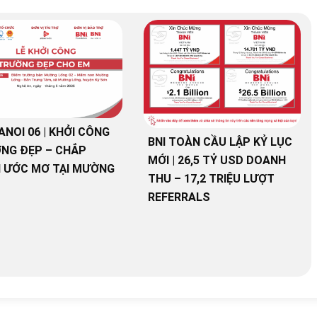
ANOI 06 | KHỞI CÔNG
BNI TOÀN CẦU LẬP KỶ LỤC
NG ĐẸP – CHẮP
MỚI | 26,5 TỶ USD DOANH
 ƯỚC MƠ TẠI MƯỜNG
THU – 17,2 TRIỆU LƯỢT
REFERRALS