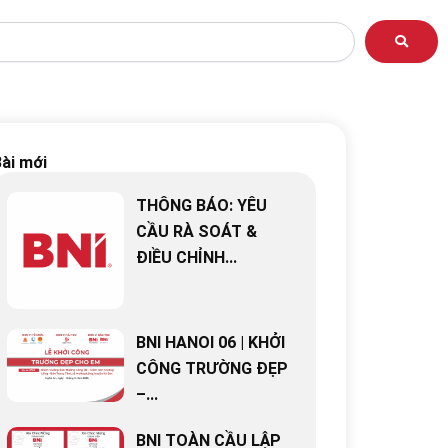
ài mới
THÔNG BÁO: YÊU
CẦU RÀ SOÁT &
ĐIỀU CHỈNH...
BNI HANOI 06 | KHỞI
CÔNG TRƯỜNG ĐẸP
–...
BNI TOÀN CẦU LẬP