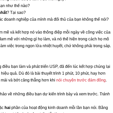
bạn như thế nào?
nhất
? Tại sao?
oặc doanh nghiệp của mình mà đối thủ của bạn không thể nói?
am mê và kết hợp nó vào thông điệp mỗi ngày về công việc của
đam mê với những gì họ làm, và nó thể hiện trong cách họ mô
làm việc trong ngọn lửa nhiệt huyết, chứ không phải trong sáp.
điều bạn làm và phát triển USP, đã đến lúc kết hợp chúng lại
hiệu quả. Dù đó là bài thuyết trình 1 phút, 10 phút, hay hơn
i mái và bớt căng thẳng hơn khi
nói chuyện trước đám đông
.
khảo về những điều bạn dự kiến trình bày và xem trước.
Tránh
ặc
hai
phần của hoạt động kinh doanh mỗi lần bạn nói. Bằng