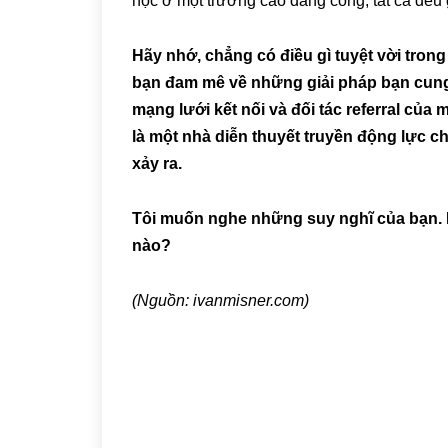
học ở một trường cao đẳng công, tất cả đều 
Hãy nhớ, chẳng có điều gì tuyệt vời tro
bạn đam mê về những giải pháp bạn cung
mạng lưới kết nối và đối tác referral của
là một nhà diễn thuyết truyền động lực c
xảy ra.
Tôi muốn nghe những suy nghĩ của bạn. 
nào?
(Nguồn: ivanmisner.com)