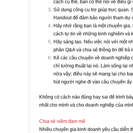
cách cụ thể, bạn có thể nói về điều g
Sử dụng công cụ trợ giúp trực quan. 
Handout để đảm bảo người tham dự c
Hãy nhớ rằng bạn là một chuyên gia. 
cách tự tin về những kinh nghiệm và
Hãy sáng tạo. Nếu việc nói với một n
phần Q&A và chia sẻ thông tin để trả l
Kể các câu chuyện về doanh nghiệp 
chỉ tường thuật lại nó. Làm sống lại 
nữa vậy; điều này sẽ mang lại cho bạ
hút người nghe đi vào câu chuyện ấy
Không có cách nào đúng hay sai để trình bà
nhất cho mình và cho doanh nghiệp của mình
Chia sẻ niềm đam mê
Nhiều chuyên gia kinh doanh yêu cầu diễn th