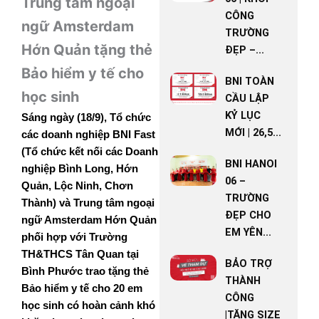
Trung tâm ngoại
CÔNG
ngữ Amsterdam
TRƯỜNG
Hớn Quản tặng thẻ
ĐẸP –...
Bảo hiểm y tế cho
BNI TOÀN
học sinh
CẦU LẬP
KỶ LỤC
Sáng ngày (18/9), Tổ chức
MỚI | 26,5...
các doanh nghiệp BNI Fast
(Tổ chức kết nối các Doanh
BNI HANOI
nghiệp Bình Long, Hớn
06 –
Quản, Lộc Ninh, Chơn
TRƯỜNG
Thành) và Trung tâm ngoại
ĐẸP CHO
ngữ Amsterdam Hớn Quản
EM YÊN...
phối hợp với Trường
TH&THCS Tân Quan tại
BẢO TRỢ
Bình Phước trao tặng thẻ
THÀNH
Bảo hiểm y tế cho 20 em
CÔNG
học sinh có hoàn cảnh khó
|TĂNG SIZE