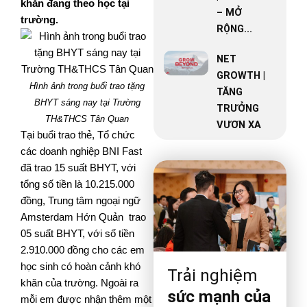
khăn đang theo học tại
– MỞ
trường.
RỘNG...
NET
GROWTH |
Hình ảnh trong buổi trao tặng
TĂNG
BHYT sáng nay tại Trường
TRƯỞNG
TH&THCS Tân Quan
VƯƠN XA
Tại buổi trao thẻ, Tổ chức
các doanh nghiệp BNI Fast
đã trao 15 suất BHYT, với
tổng số tiền là 10.215.000
đồng, Trung tâm ngoại ngữ
Amsterdam Hớn Quản trao
05 suất BHYT, với số tiền
2.910.000 đồng cho các em
học sinh có hoàn cảnh khó
Trải nghiệm
khăn của trường. Ngoài ra
sức mạnh của
mỗi em được nhận thêm một