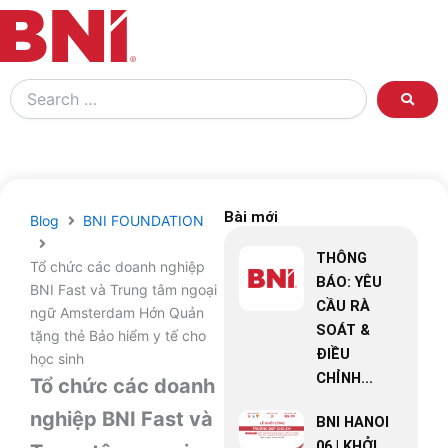
Search
…
Bài mới
Blog
BNI FOUNDATION
THÔNG
Tổ chức các doanh nghiệp
BÁO: YÊU
BNI Fast và Trung tâm ngoại
CẦU RÀ
ngữ Amsterdam Hớn Quản
SOÁT &
tặng thẻ Bảo hiểm y tế cho
ĐIỀU
học sinh
CHỈNH...
Tổ chức các doanh
nghiệp BNI Fast và
BNI HANOI
06 | KHỞI