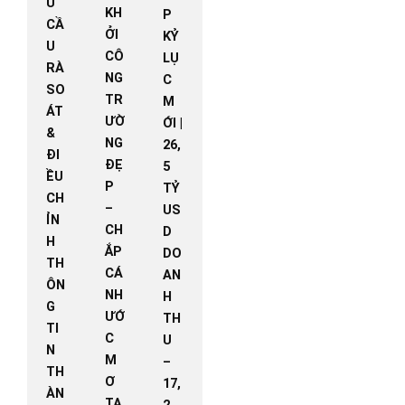
U
KH
P
CẦ
ỞI
KỶ
U
CÔ
LỤ
RÀ
NG
C
SO
TR
M
ÁT
ƯỜ
ỚI |
&
NG
26,
ĐI
ĐẸ
5
ỀU
P
TỶ
CH
–
US
ỈN
CH
D
H
ẮP
DO
TH
CÁ
AN
ÔN
NH
H
G
ƯỚ
TH
TI
C
U
N
M
–
TH
Ơ
17,
ÀN
TẠ
2