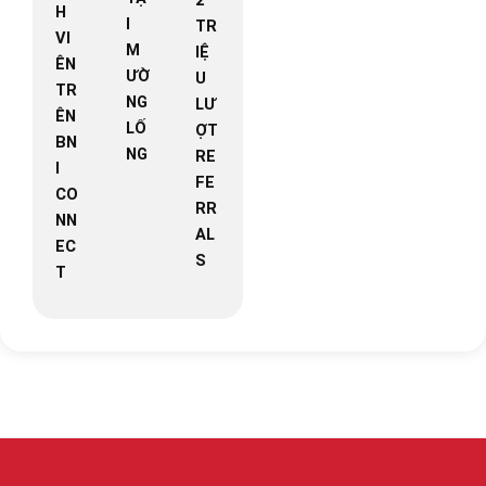
H
I
TR
VI
M
IỆ
ÊN
ƯỜ
U
TR
NG
LƯ
ÊN
LỐ
ỢT
BN
NG
RE
I
FE
CO
RR
NN
AL
EC
S
T