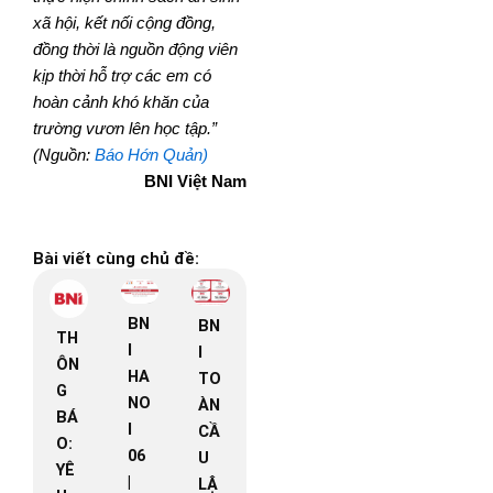
xã hội, kết nối cộng đồng,
đồng thời là nguồn động viên
kịp thời hỗ trợ các em có
hoàn cảnh khó khăn của
trường vươn lên học tập.”
(Nguồn:
Báo Hớn Quản)
BNI Việt Nam
Bài viết cùng chủ đề:
BN
BN
TH
I
I
ÔN
HA
TO
G
NO
ÀN
BÁ
I
CẦ
O:
06
U
YÊ
|
LẬ