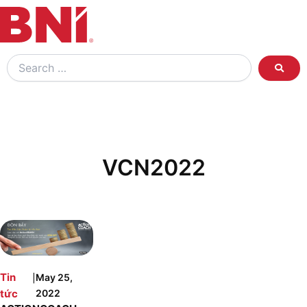
Search
…
VCN2022
|
Tin
May 25,
tức
2022