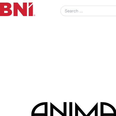
Search
…