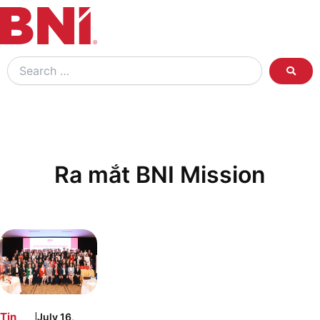
Search
…
Ra mắt BNI Mission
|
Tin
July 16,