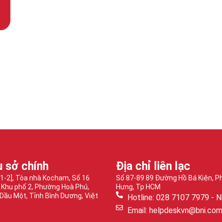
ụ sở chính
Địa chỉ liên lạc
-1-2], Tòa nhà Kocham, Số 16
Số 87-89 89 Đường Hồ Bá Kiện, 
 Khu phố 2, Phường Hoà Phú,
Hưng, Tp HCM
Dầu Một, Tỉnh Bình Dương, Việt
Hotline: 028 7107 7979 - N
Email: helpdeskvn@bni.co