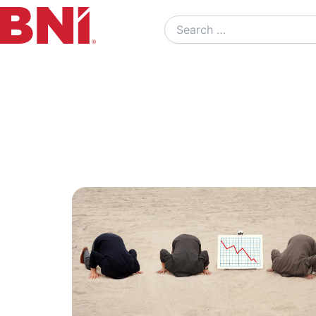
Search
…