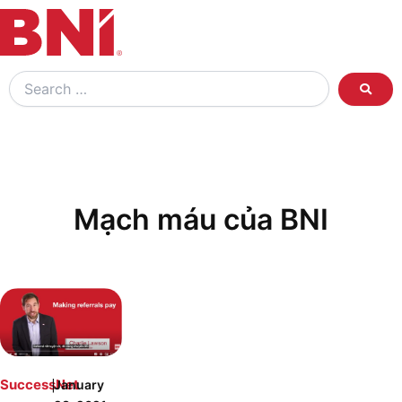
Search
…
Mạch máu của BNI
|
SuccessNet
January