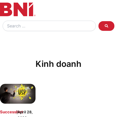
Search
…
Kinh doanh
|
SuccessNet
April 28,