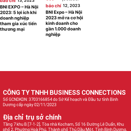
báo chí
13, 2023
báo chí
12, 2023
BNI EXPO – Hà Nội
BNI Expo – Hà Nội
2023: 5 lợi ích khi
2023 mở ra cơ hội
doanh nghiệp
kinh doanh cho
tham gia xúc tiến
gần 1.000 doanh
thương mại
nghiệp
CÔNG TY TNHH BUSINESS CONNECTIONS
Số GCNDKDN: 3703166854 do Sở Kế hoạch và Đầu tư tỉnh Bình
Dương cấp ngày 02/11/2023
Địa chỉ trụ sở chính
Tầng 7 khu B [7-1-2], Tòa nhà Kocham, Số 16 Đường Lê Duẩn, Khu
phố 2, Phường Hoà Phú, Thành phố Thủ Dầu Một, Tỉnh Bình Dương,