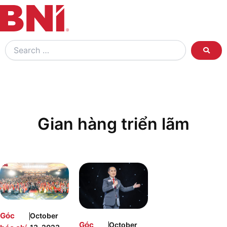
Search
…
Gian hàng triển lãm
|
Góc
October
|
Góc
October