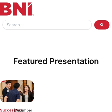
Search
…
Featured Presentation
|
SuccessNet
December