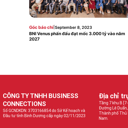
|
Góc báo chí
September 8, 2023
BNI Venus phấn đấu đạt mốc 3.000 tỷ vào năm
2027
CÔNG TY TNHH BUSINESS
Địa chỉ tr
CONNECTIONS
Tầng 7 khu B [7
Đường Lê Duẩn,
Số GCNDKDN: 3703166854 do Sở Kế hoạch và
Thành phố Thủ 
Đầu tư tỉnh Bình Dương cấp ngày 02/11/2023
Nam.