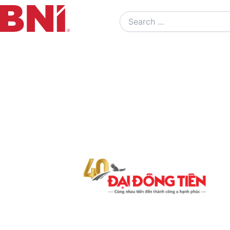
Search
…