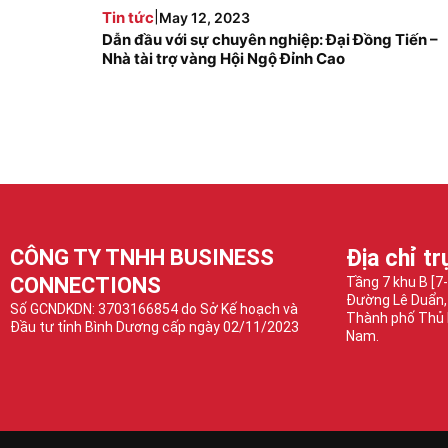
|
Tin tức
May 12, 2023
Dẫn đầu với sự chuyên nghiệp: Đại Đồng Tiến –
Nhà tài trợ vàng Hội Ngộ Đỉnh Cao
CÔNG TY TNHH BUSINESS
Địa chỉ tr
CONNECTIONS
Tầng 7 khu B [7
Đường Lê Duẩn,
Số GCNDKDN: 3703166854 do Sở Kế hoạch và
Thành phố Thủ 
Đầu tư tỉnh Bình Dương cấp ngày 02/11/2023
Nam.