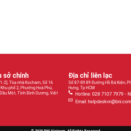
ụ sở chính
Địa chỉ liên lạc
-1-2], Tòa nhà Kocham, Số 16
Số 87-89 89 Đường Hồ Bá Kiện, 
 Khu phố 2, Phường Hoà Phú,
Hưng, Tp HCM
Dầu Một, Tỉnh Bình Dương, Việt
Hotline: 028 7107 7979 - N
Email: helpdeskvn@bni.co
© 2020 BNI Vietnam. All Rights Reserved