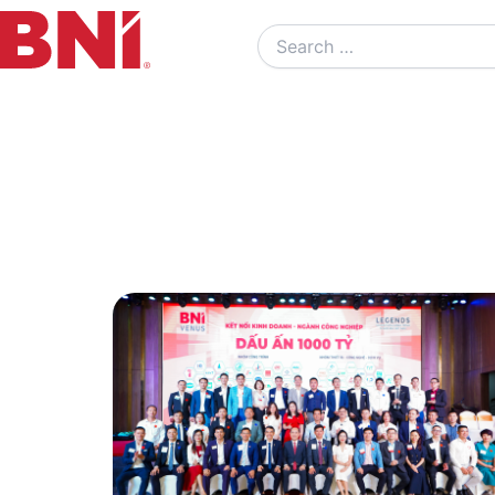
Search
…