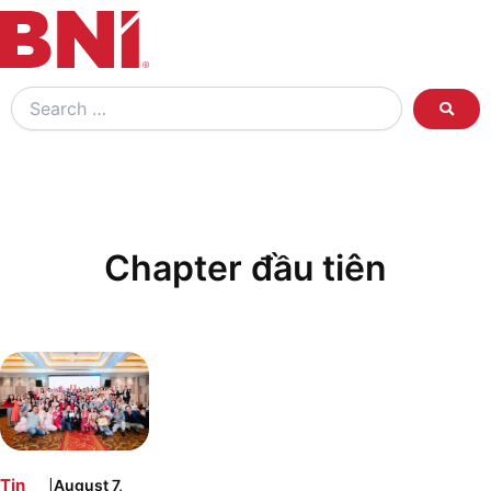
Search
…
Chapter đầu tiên
|
Tin
August 7,