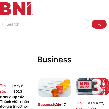
Search
…
Business
|
Tin
May 5,
tức
2023
BNI® giúp các
Thành viên nhân
|
Tin
March 22,
|
SuccessNet
April 7,
đôi giá trị cơ hội
tức
2023