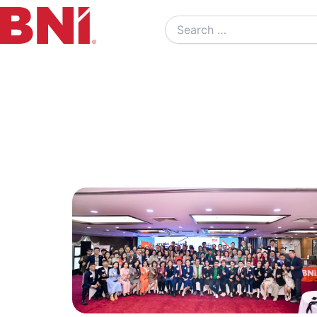
Search
…