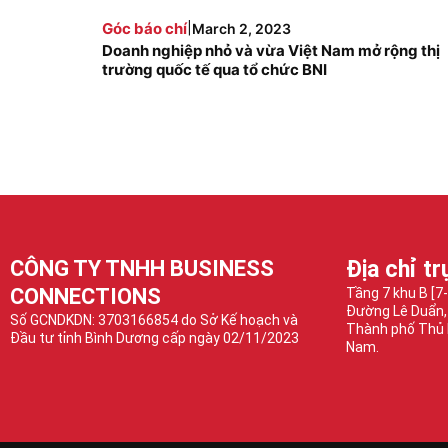
|
Góc báo chí
March 2, 2023
Doanh nghiệp nhỏ và vừa Việt Nam mở rộng thị
trường quốc tế qua tổ chức BNI
CÔNG TY TNHH BUSINESS
Địa chỉ tr
CONNECTIONS
Tầng 7 khu B [7
Đường Lê Duẩn,
Số GCNDKDN: 3703166854 do Sở Kế hoạch và
Thành phố Thủ 
Đầu tư tỉnh Bình Dương cấp ngày 02/11/2023
Nam.