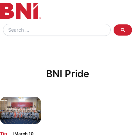
Search
…
BNI Pride
|
Tin
March 10,