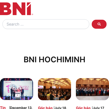
Search
…
BNI HOCHIMINH
|
|
|
Tin
Góc báo
Góc báo
December 13,
July 18,
July 17,