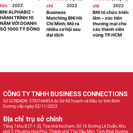
tức
2022
chí
2022
chí
2022
BNI ALPHABIZ –
Business
BNI tổ chức triển
HÀNH TRÌNH 10
Matching BNI Hồ
lãm – xúc tiến
NĂM VỚI DOANH
Chí Minh: Mở ra
thương mại cho
SỐ 1000 TỶ ĐỒNG
nhiều cơ hội sau
các thành viên
đại dịch
vùng TP.HCM
CÔNG TY TNHH BUSINESS CONNECTIONS
Số GCNDKDN: 3703166854 do Sở Kế hoạch và Đầu tư tỉnh Bình
Dương cấp ngày 02/11/2023
Địa chỉ trụ sở chính
Tầng 7 khu B [7-1-2], Tòa nhà Kocham, Số 16 Đường Lê Duẩn, Khu
phố 2, Phường Hoà Phú, Thành phố Thủ Dầu Một, Tỉnh Bình Dương,