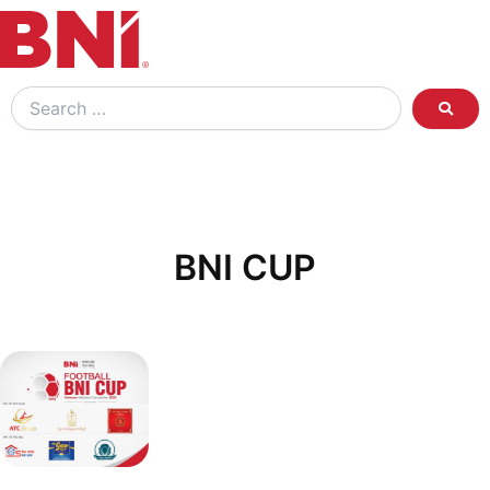
Search
…
BNI CUP