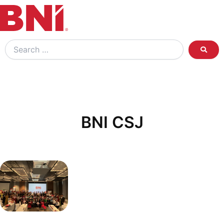
Search
…
BNI CSJ