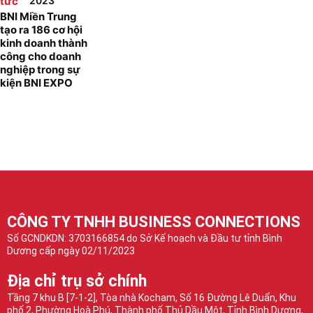
tức
2023
BNI Miền Trung
tạo ra 186 cơ hội
kinh doanh thành
công cho doanh
nghiệp trong sự
kiện BNI EXPO
CÔNG TY TNHH BUSINESS CONNECTIONS
Số GCNDKDN: 3703166854 do Sở Kế hoạch và Đầu tư tỉnh Bình
Dương cấp ngày 02/11/2023
Địa chỉ trụ sở chính
Tầng 7 khu B [7-1-2], Tòa nhà Kocham, Số 16 Đường Lê Duẩn, Khu
phố 2, Phường Hoà Phú, Thành phố Thủ Dầu Một, Tỉnh Bình Dương,