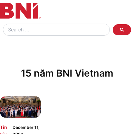
Search
…
15 năm BNI Vietnam
|
Tin
December 11,