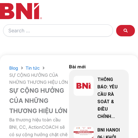
Search
…
Bài mới
Blog
Tin tức
SỰ CỘNG HƯỞNG CỦA
THÔNG
NHỮNG THƯƠNG HIỆU LỚN
BÁO: YÊU
SỰ CỘNG HƯỞNG
CẦU RÀ
CỦA NHỮNG
SOÁT &
ĐIỀU
THƯƠNG HIỆU LỚN
CHỈNH...
Ba thương hiệu toàn cầu
BNI, CC, ActionCOACH sẽ
BNI HANOI
có sự cộng hưởng chặt chẽ
06 | KHỞI