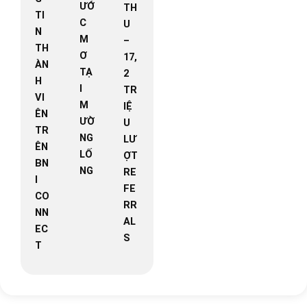
ƯỚ
TH
TI
C
U
N
M
–
TH
Ơ
17,
ÀN
TẠ
2
H
I
TR
VI
M
IỆ
ÊN
ƯỜ
U
TR
NG
LƯ
ÊN
LỐ
ỢT
BN
NG
RE
I
FE
CO
RR
NN
AL
EC
S
T