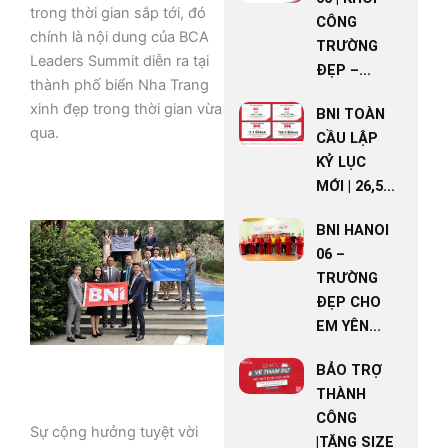
trong thời gian sắp tới, đó
CÔNG
chính là nội dung của BCA
TRƯỜNG
Leaders Summit diễn ra tại
ĐẸP –...
thành phố biển Nha Trang
xinh đẹp trong thời gian vừa
BNI TOÀN
qua.
CẦU LẬP
KỶ LỤC
MỚI | 26,5...
BNI HANOI
06 –
TRƯỜNG
ĐẸP CHO
EM YÊN...
BẢO TRỢ
THÀNH
CÔNG
Sự cộng hưởng tuyệt vời
|TĂNG SIZE