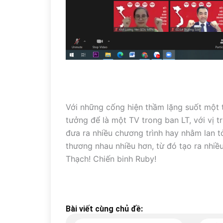
Với những cống hiện thầm lặng suốt một t
tưởng để là một TV trong ban LT, với vị t
đưa ra nhiều chương trình hay nhằm lan 
thương nhau nhiều hơn, từ đó tạo ra nhiề
Thạch! Chiến binh Ruby!
Bài viết cùng chủ đề: