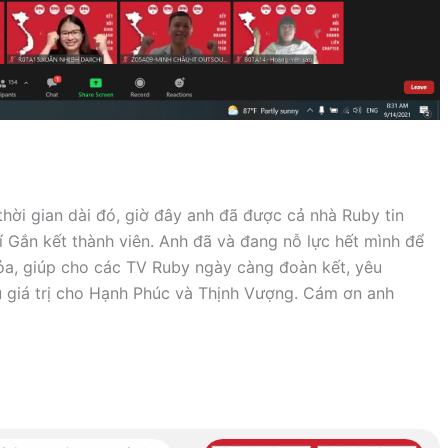
hời gian dài đó, giờ đây anh đã được cả nhà Ruby tin
rí Gắn kết thành viên. Anh đã và đang nỗ lực hết mình để
tỏa, giúp cho các TV Ruby ngày càng đoàn kết, yêu
u giá trị cho Hạnh Phúc và Thịnh Vượng. Cám ơn anh