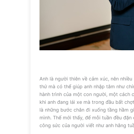
Anh là người thiên về cảm xúc, nên nhiều 
thứ mà có thể giúp anh nhập tâm như chín
hành trình của một con người, một cách c
khi anh đang lái xe mà trong đầu bất chợt 
là những bước chân đi xuống tầng hầm giữ
mình. Thế mới thấy, để mỗi tuần đều đặn c
công sức của người viết như anh hằng tu