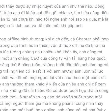
ới thấy được sự nhiệt huyết của anh như thế nào. Công
i tuần anh đi khắp nơi để ngồi chia sẻ, tìm hiểu cùng diễn
ì quận 12 mà chưa khi nào tôi nghe anh nói sao xa quá, mà là
uyện rất tích cực và dễ mến mỗi khi gặp anh.
p offline bình thường; khi dịch đến, cả Chapter phải họp
trong quá trình hoàn thiện, vốn dĩ họp offline đã khó mà
iữa lúc tưởng chừng như nhiều khó khăn ấy, anh cùng cả
ừ một anh chàng CEO của công ty vận tải hàng hóa quốc
 sáng thứ 6 hằng tuần. Những buổi đầu tiên anh làm người
 trải nghiệm có lẽ rất lạ với anh nhưng anh luôn nỗ lực
hất và kết nối mọi người lại với nhau theo một cách rất
ọp anh thường tham khảo ý kiến của nhiều anh chị để xem
 nào không để cải thiện. Để có được buổi họp thành công
khách mời, là sự tập trung cao độ xuyên suốt trong mỗi
cả mọi người tham gia mà không phải ai cũng nhìn thấy
 khác cho một buổi họp online, anh cùng với cả nhà Ruby