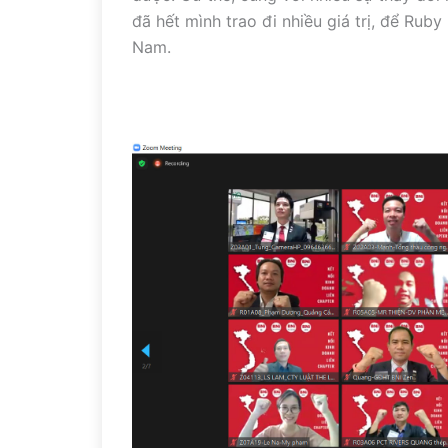
đã hết mình trao đi nhiều giá trị, để Rub
Nam.