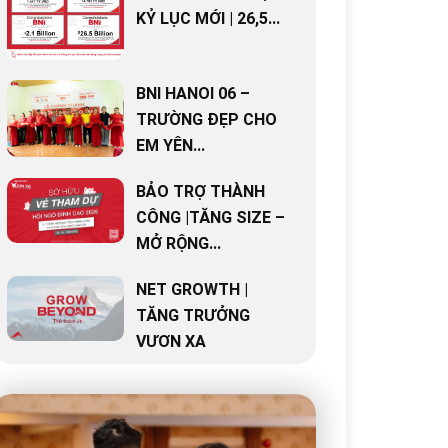
KỶ LỤC MỚI | 26,5...
BNI HANOI 06 –
TRƯỜNG ĐẸP CHO
EM YÊN...
BẢO TRỢ THÀNH
CÔNG |TĂNG SIZE –
MỞ RỘNG...
NET GROWTH |
TĂNG TRƯỞNG
VƯƠN XA