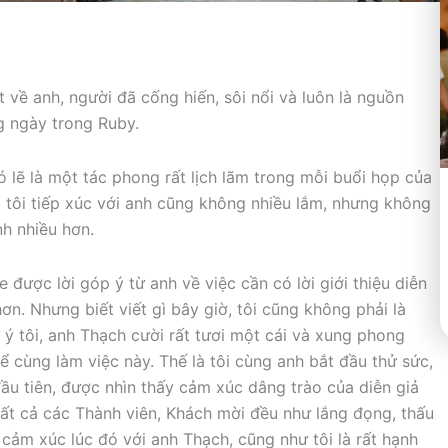
 về anh, người đã cống hiến, sôi nổi và luôn là nguồn
g ngày trong Ruby.
ó lẽ là một tác phong rất lịch lãm trong mỗi buổi họp của
ó tôi tiếp xúc với anh cũng không nhiều lắm, nhưng không
nh nhiều hơn.
e được lời góp ý từ anh về việc cần có lời giới thiệu diễn
n. Nhưng biết viết gì bây giờ, tôi cũng không phải là
 ý tôi, anh Thạch cười rất tươi một cái và xung phong
ể cùng làm việc này. Thế là tôi cùng anh bắt đầu thử sức,
đầu tiên, được nhìn thấy cảm xúc dâng trào của diễn giả
 tất cả các Thành viên, Khách mời đều như lắng đọng, thấu
ự cảm xúc lúc đó với anh Thạch, cũng như tôi là rất hạnh