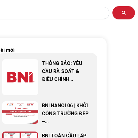
ài mới
THÔNG BÁO: YÊU
CẦU RÀ SOÁT &
ĐIỀU CHỈNH...
BNI HANOI 06 | KHỞI
CÔNG TRƯỜNG ĐẸP
–...
BNI TOÀN CẦU LẬP