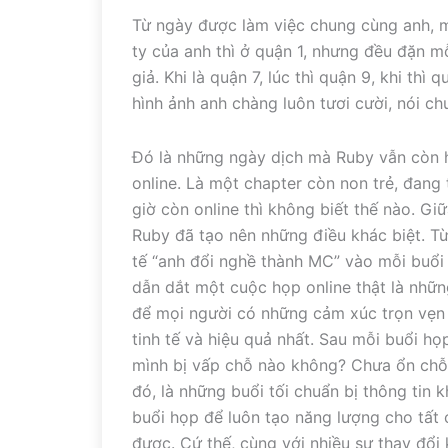
Từ ngày được làm việc chung cùng anh, m
ty của anh thì ở quận 1, nhưng đều đặn mỗ
giả. Khi là quận 7, lúc thì quận 9, khi th
hình ảnh anh chàng luôn tươi cười, nói ch
Đó là những ngày dịch mà Ruby vẫn còn họ
online. Là một chapter còn non trẻ, đang 
giờ còn online thì không biết thế nào. G
Ruby đã tạo nên những điều khác biệt. T
tế “anh đổi nghề thành MC” vào mỗi buổi
dẫn dắt một cuộc họp online thật là những
để mọi người có những cảm xúc trọn vẹn n
tinh tế và hiệu quả nhất. Sau mỗi buổi h
mình bị vấp chỗ nào không? Chưa ổn chỗ
đó, là những buổi tối chuẩn bị thông tin 
buổi họp để luôn tạo năng lượng cho tất 
được. Cứ thế, cùng với nhiều sự thay đổi