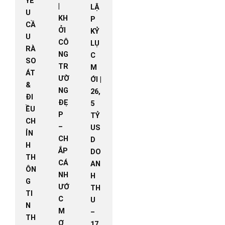
YÊ
|
LẬ
U
KH
P
CẦ
ỞI
KỶ
U
CÔ
LỤ
RÀ
NG
C
SO
TR
M
ÁT
ƯỜ
ỚI |
&
NG
26,
ĐI
ĐẸ
5
ỀU
P
TỶ
CH
–
US
ỈN
CH
D
H
ẮP
DO
TH
CÁ
AN
ÔN
NH
H
G
ƯỚ
TH
TI
C
U
N
M
–
TH
Ơ
17,