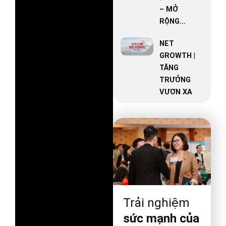
– MỞ
RỘNG...
NET
GROWTH |
TĂNG
TRƯỞNG
VƯƠN XA
Trải nghiệm
sức mạnh của