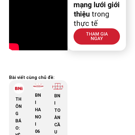
mạng lưới giới
thiệu
trong
thực tế
THAM GIA
NGAY
Bài viết cùng chủ đề:
BN
BN
TH
I
I
ÔN
HA
TO
G
NO
ÀN
BÁ
I
CẦ
O:
06
U