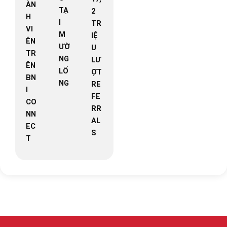
ÀN
TẠ
2
H
I
TR
VI
M
IỆ
ÊN
ƯỜ
U
TR
NG
LƯ
ÊN
LỐ
ỢT
BN
NG
RE
I
FE
CO
RR
NN
AL
EC
S
T