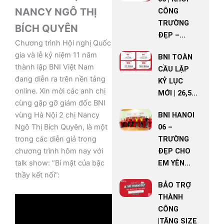
NANCY NGÔ THỊ
CÔNG
TRƯỜNG
BÍCH QUYÊN
ĐẸP –...
Chương trình Hội nghị Quốc
gia và lễ kỷ niệm 11 năm
BNI TOÀN
thành lập BNI Việt Nam
CẦU LẬP
đang diễn ra trên nền tảng
KỶ LỤC
online. Xin mời các anh chị
MỚI | 26,5...
cùng gặp gỡ giám đốc BNI
vùng Hà Nội 2 chị Nancy
BNI HANOI
Ngô Thị Bích Quyên, là một
06 –
trong các diễn giả trong
TRƯỜNG
chương trình hôm nay với
ĐẸP CHO
talk show: “Bí mật của bậc
EM YÊN...
thầy kết nối”:
BẢO TRỢ
THÀNH
CÔNG
|TĂNG SIZE