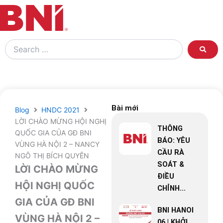
Search
…
Bài mới
Blog
HNDC 2021
LỜI CHÀO MỪNG HỘI NGHỊ
THÔNG
QUỐC GIA CỦA GĐ BNI
BÁO: YÊU
VÙNG HÀ NỘI 2 – NANCY
CẦU RÀ
NGÔ THỊ BÍCH QUYÊN
SOÁT &
LỜI CHÀO MỪNG
ĐIỀU
HỘI NGHỊ QUỐC
CHỈNH...
GIA CỦA GĐ BNI
BNI HANOI
VÙNG HÀ NỘI 2 –
06 | KHỞI