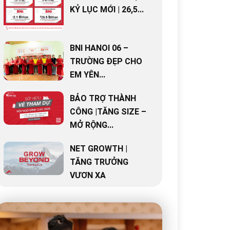
KỶ LỤC MỚI | 26,5...
BNI HANOI 06 –
TRƯỜNG ĐẸP CHO
EM YÊN...
BẢO TRỢ THÀNH
CÔNG |TĂNG SIZE –
MỞ RỘNG...
NET GROWTH |
TĂNG TRƯỞNG
VƯƠN XA