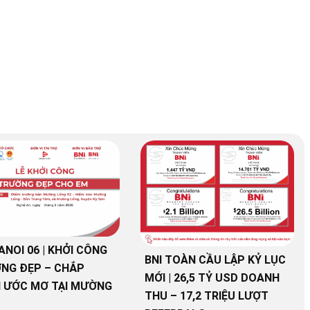
ANOI 06 | KHỞI CÔNG
BNI TOÀN CẦU LẬP KỶ LỤC
NG ĐẸP – CHẮP
MỚI | 26,5 TỶ USD DOANH
 ƯỚC MƠ TẠI MƯỜNG
THU – 17,2 TRIỆU LƯỢT