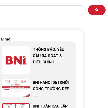
ài mới
THÔNG BÁO: YÊU
CẦU RÀ SOÁT &
ĐIỀU CHỈNH...
BNI HANOI 06 | KHỞI
CÔNG TRƯỜNG ĐẸP
–...
BNI TOÀN CẦU LẬP