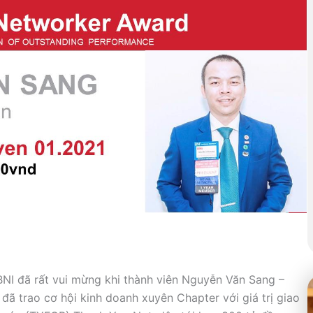
NI đã rất vui mừng khi thành viên Nguyễn Văn Sang –
đã trao cơ hội kinh doanh xuyên Chapter với giá trị giao