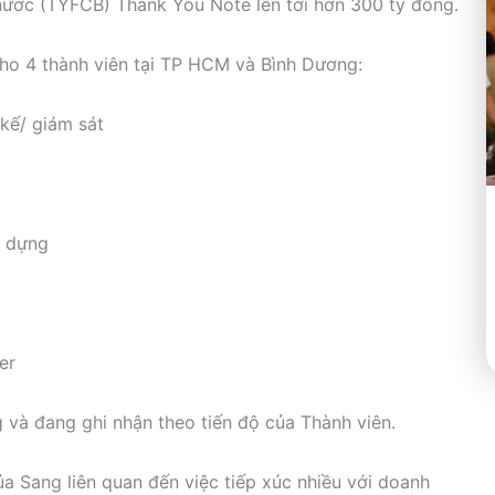
nước (TYFCB) Thank You Note lên tới hơn 300 tỷ đồng.
cho 4 thành viên tại TP HCM và Bình Dương:
kế/ giám sát
y dựng
er
g và đang ghi nhận theo tiến độ của Thành viên.
ủa Sang liên quan đến việc tiếp xúc nhiều với doanh