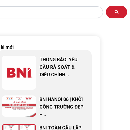
ài mới
THÔNG BÁO: YÊU
CẦU RÀ SOÁT &
ĐIỀU CHỈNH...
BNI HANOI 06 | KHỞI
CÔNG TRƯỜNG ĐẸP
–...
BNI TOÀN CẦU LẬP