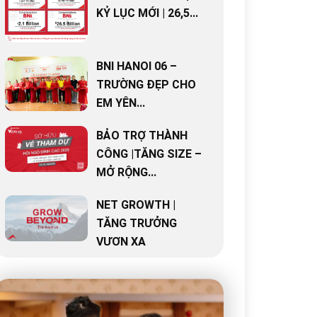
KỶ LỤC MỚI | 26,5...
BNI HANOI 06 –
TRƯỜNG ĐẸP CHO
EM YÊN...
BẢO TRỢ THÀNH
CÔNG |TĂNG SIZE –
MỞ RỘNG...
NET GROWTH |
TĂNG TRƯỞNG
VƯƠN XA