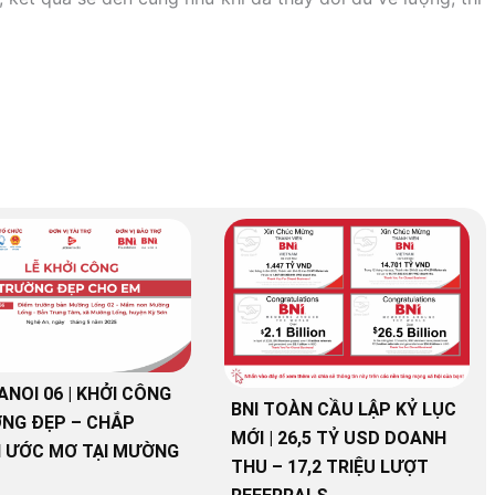
ANOI 06 | KHỞI CÔNG
BNI TOÀN CẦU LẬP KỶ LỤC
NG ĐẸP – CHẮP
MỚI | 26,5 TỶ USD DOANH
 ƯỚC MƠ TẠI MƯỜNG
THU – 17,2 TRIỆU LƯỢT