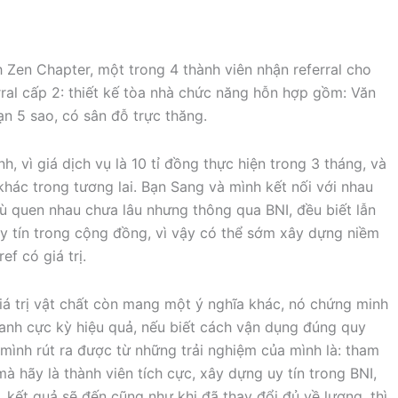
Zen Chapter, một trong 4 thành viên nhận referral cho
erral cấp 2: thiết kế tòa nhà chức năng hỗn hợp gồm: Văn
n 5 sao, có sân đỗ trực thăng.
nh, vì giá dịch vụ là 10 tỉ đồng thực hiện trong 3 tháng, và
khác trong tương lai. Bạn Sang và mình kết nối với nhau
ù quen nhau chưa lâu nhưng thông qua BNI, đều biết lẫn
uy tín trong cộng đồng, vì vậy có thể sớm xây dựng niềm
ef có giá trị.
á trị vật chất còn mang một ý nghĩa khác, nó chứng minh
oanh cực kỳ hiệu quả, nếu biết cách vận dụng đúng quy
 mình rút ra được từ những trải nghiệm của mình là: tham
mà hãy là thành viên tích cực, xây dựng uy tín trong BNI,
 kết quả sẽ đến cũng như khi đã thay đổi đủ về lượng, thì