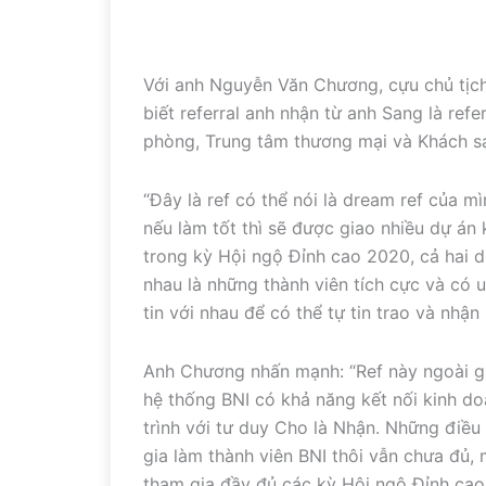
Với anh Nguyễn Văn Chương, cựu chủ tịch 
biết referral anh nhận từ anh Sang là ref
phòng, Trung tâm thương mại và Khách sạ
“Đây là ref có thể nói là dream ref của mì
nếu làm tốt thì sẽ được giao nhiều dự án 
trong kỳ Hội ngộ Đỉnh cao 2020, cả hai d
nhau là những thành viên tích cực và có 
tin với nhau để có thể tự tin trao và nhận r
Anh Chương nhấn mạnh: “Ref này ngoài gi
hệ thống BNI có khả năng kết nối kinh d
trình với tư duy Cho là Nhận. Những điều
gia làm thành viên BNI thôi vẫn chưa đủ, 
tham gia đầy đủ các kỳ Hội ngộ Đỉnh cao,