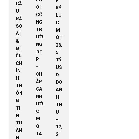
P
CẦ
ỞI
KỶ
U
CÔ
LỤ
RÀ
NG
C
SO
TR
M
ÁT
ƯỜ
ỚI |
&
NG
26,
ĐI
ĐẸ
5
ỀU
P
TỶ
CH
–
US
ỈN
CH
D
H
ẮP
DO
TH
CÁ
AN
ÔN
NH
H
G
ƯỚ
TH
TI
C
U
N
M
–
TH
Ơ
17,
ÀN
TẠ
2
H