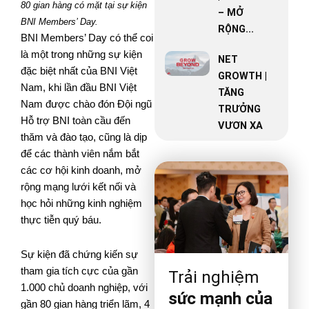
80 gian hàng có mặt tại sự kiện
– MỞ
BNI Members’ Day.
RỘNG...
BNI Members’ Day
có thể coi
là một trong những sự kiện
NET
đặc biệt nhất của BNI Việt
GROWTH |
Nam, khi lần đầu BNI Việt
TĂNG
Nam được chào đón Đội ngũ
TRƯỞNG
Hỗ trợ BNI toàn cầu đến
VƯƠN XA
thăm và đào tạo, cũng là dịp
để các thành viên nắm bắt
các cơ hội kinh doanh, mở
rộng mạng lưới kết nối và
học hỏi những kinh nghiệm
thực tiễn quý báu.
Sự kiện đã chứng kiến sự
tham gia tích cực của gần
Trải nghiệm
1.000 chủ doanh nghiệp, với
sức mạnh của
gần 80 gian hàng triển lãm, 4