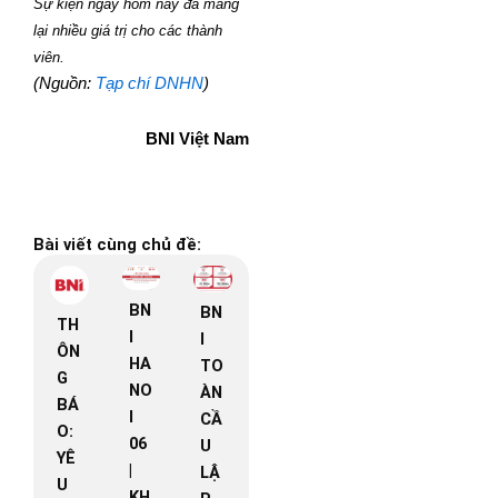
Sự kiện ngày hôm nay đã mang
lại nhiều giá trị cho các thành
viên.
(Nguồn:
Tạp chí DNHN
)
BNI Việt Nam
Bài viết cùng chủ đề:
BN
BN
TH
I
I
ÔN
HA
TO
G
NO
ÀN
BÁ
I
CẦ
O:
06
U
YÊ
|
LẬ
U
KH