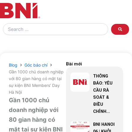
Search
…
Bài mới
Blog
Góc báo chí
Gần 1000 chủ doanh nghiệp
THÔNG
với 80 gian hàng có mặt tại
BÁO: YÊU
sự kiện BNI Members’ Day
CẦU RÀ
Hà Nội
SOÁT &
Gần 1000 chủ
ĐIỀU
doanh nghiệp với
CHỈNH...
80 gian hàng có
BNI HANOI
mặt tại sự kiện BNI
06 | KHỞI