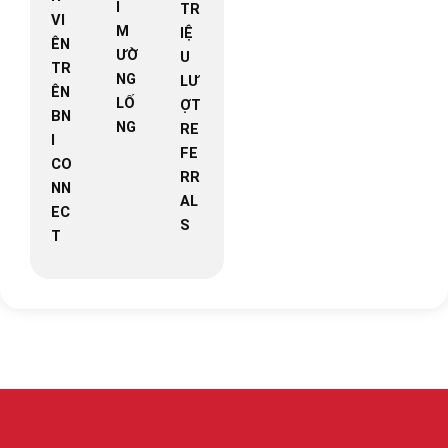
I
TR
VI
M
IỆ
ÊN
ƯỜ
U
TR
NG
LƯ
ÊN
LỐ
ỢT
BN
NG
RE
I
FE
CO
RR
NN
AL
EC
S
T