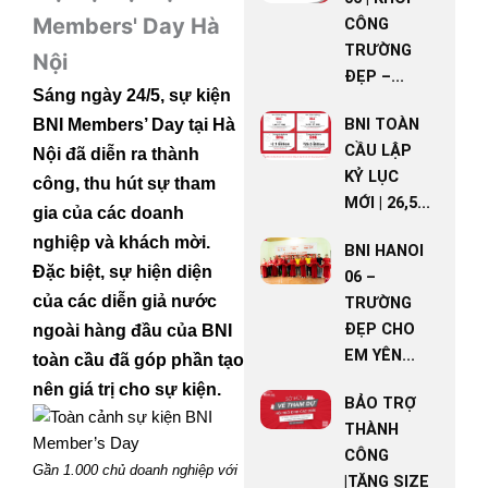
Members' Day Hà
CÔNG
TRƯỜNG
Nội
ĐẸP –...
Sáng ngày 24/5, sự kiện
BNI TOÀN
BNI Members’ Day tại Hà
CẦU LẬP
Nội đã diễn ra thành
KỶ LỤC
công, thu hút sự tham
MỚI | 26,5...
gia của các doanh
nghiệp và khách mời.
BNI HANOI
Đặc biệt, sự hiện diện
06 –
của các diễn giả nước
TRƯỜNG
ĐẸP CHO
ngoài hàng đầu của BNI
EM YÊN...
toàn cầu đã góp phần tạo
nên giá trị cho sự kiện.
BẢO TRỢ
THÀNH
CÔNG
Gần 1.000 chủ doanh nghiệp với
|TĂNG SIZE