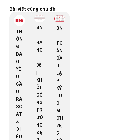
Bài viết cùng chủ đề:
BN
BN
TH
I
I
ÔN
HA
TO
G
NO
ÀN
BÁ
I
CẦ
O:
06
U
YÊ
|
LẬ
U
KH
P
CẦ
ỞI
KỶ
U
CÔ
LỤ
RÀ
NG
C
SO
TR
M
ÁT
ƯỜ
ỚI |
&
NG
26,
ĐI
ĐẸ
5
ỀU
P