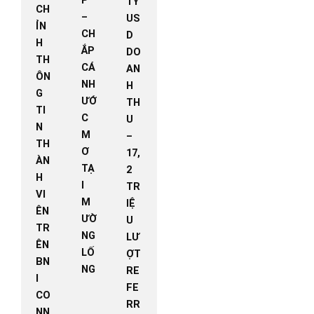
TỶ
CH
–
US
ỈN
CH
D
H
ẮP
DO
TH
CÁ
AN
ÔN
NH
H
G
ƯỚ
TH
TI
C
U
N
M
–
TH
Ơ
17,
ÀN
TẠ
2
H
I
TR
VI
M
IỆ
ÊN
ƯỜ
U
TR
NG
LƯ
ÊN
LỐ
ỢT
BN
NG
RE
I
FE
CO
RR
NN