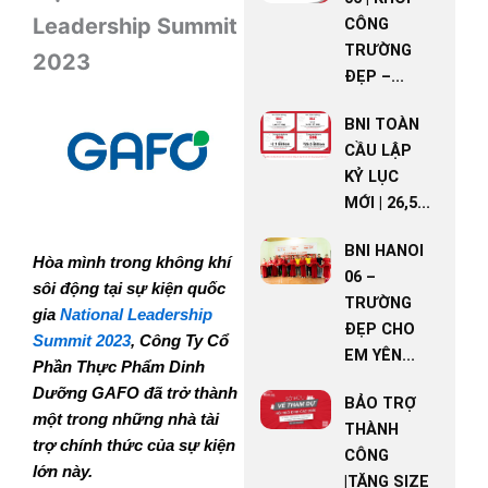
Leadership Summit
CÔNG
TRƯỜNG
2023
ĐẸP –...
BNI TOÀN
CẦU LẬP
KỶ LỤC
MỚI | 26,5...
BNI HANOI
Hòa mình trong không khí
06 –
sôi động tại sự kiện quốc
TRƯỜNG
gia
National Leadership
ĐẸP CHO
Summit 2023
, Công Ty Cổ
EM YÊN...
Phần Thực Phẩm Dinh
Dưỡng GAFO đã trở thành
BẢO TRỢ
một trong những nhà tài
THÀNH
trợ chính thức của sự kiện
CÔNG
lớn này.
|TĂNG SIZE