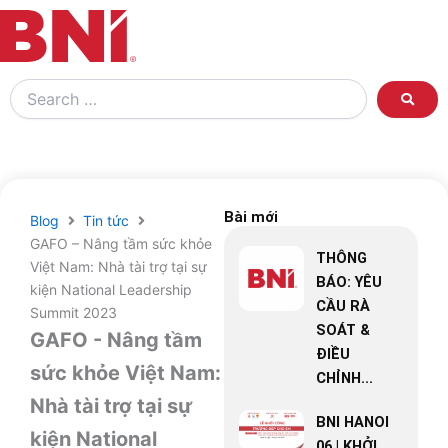
Search
…
Bài mới
Blog
Tin tức
GAFO – Nâng tầm sức khỏe
THÔNG
Việt Nam: Nhà tài trợ tại sự
BÁO: YÊU
kiện National Leadership
CẦU RÀ
Summit 2023
SOÁT &
GAFO - Nâng tầm
ĐIỀU
sức khỏe Việt Nam:
CHỈNH...
Nhà tài trợ tại sự
BNI HANOI
kiện National
06 | KHỞI